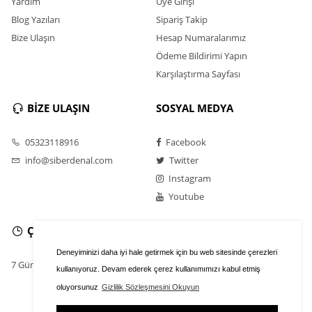
Yardım
Üye Girişi
Blog Yazıları
Sipariş Takip
Bize Ulaşın
Hesap Numaralarımız
Ödeme Bildirimi Yapın
Karşılaştırma Sayfası
BİZE ULAŞIN
SOSYAL MEDYA
05323118916
Facebook
info@siberdenal.com
Twitter
Instagram
Youtube
ÇALIŞMA SAATLERİ
Deneyiminizi daha iyi hale getirmek için bu web sitesinde çerezleri
7 Gün / 24 Saat
kullanıyoruz. Devam ederek çerez kullanımımızı kabul etmiş
oluyorsunuz
Gizlilik Sözleşmesini Okuyun