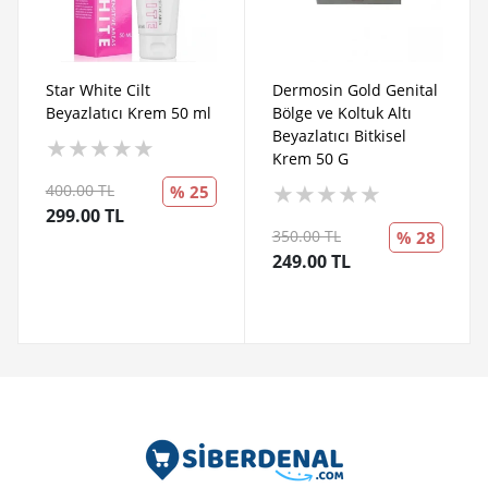
Star White Cilt
Dermosin Gold Genital
Beyazlatıcı Krem 50 ml
Bölge ve Koltuk Altı
Beyazlatıcı Bitkisel
★
★
★
★
★
Krem 50 G
★
★
★
★
★
400.00 TL
% 25
299.00 TL
350.00 TL
% 28
249.00 TL