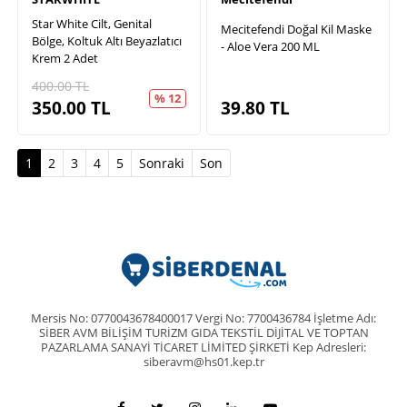
Star White Cilt, Genital
Mecitefendi Doğal Kil Maske
Bölge, Koltuk Altı Beyazlatıcı
- Aloe Vera 200 ML
Krem 2 Adet
400.00
TL
% 12
350.00
TL
39.80
TL
(current)
1
2
3
4
5
Sonraki
Son
Mersis No: 0770043678400017 Vergi No: 7700436784 İşletme Adı:
SİBER AVM BİLİŞİM TURİZM GIDA TEKSTİL DİJİTAL VE TOPTAN
PAZARLAMA SANAYİ TİCARET LİMİTED ŞİRKETİ Kep Adresleri:
siberavm@hs01.kep.tr