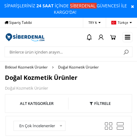
SİPARİŞLERİNİZ
24 SAAT
İÇİNDE
SİBERDENAL
GÜVENCESİ İLE
KARGO'DA!
Yardım
Ödeme Bildirimi
İleti
TRY ₺
Türkçe
Bitkisel Kozmetik Ürünler
Doğal Kozmetik Ürünler
Doğal Kozmetik Ürünler
Doğal Kozmetik Ürünler
ALT KATEGORİLER
FİLTRELE
En Çok İncelenenler