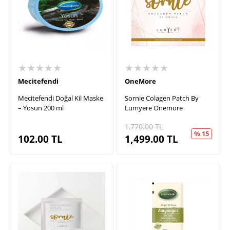
★★★★★
★★★★★
Mecitefendi
OneMore
Mecitefendi Doğal Kil Maske
Sornie Colagen Patch By
– Yosun 200 ml
Lumyere Onemore
1,770.00
TL
% 15
102.00
TL
1,499.00
TL