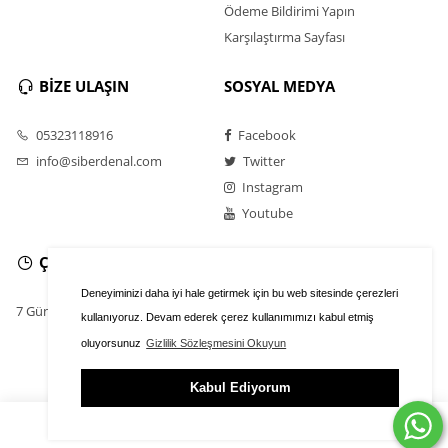
Ödeme Bildirimi Yapın
Karşılaştırma Sayfası
BİZE ULAŞIN
SOSYAL MEDYA
05323118916
Facebook
info@siberdenal.com
Twitter
Instagram
Youtube
ÇALIŞMA SAATLERİ
Deneyiminizi daha iyi hale getirmek için bu web sitesinde çerezleri
7 Gün / 24 Saat
kullanıyoruz. Devam ederek çerez kullanımımızı kabul etmiş
oluyorsunuz
Gizlilik Sözleşmesini Okuyun
Kabul Ediyorum
ÜYE GİRİŞİ
FAVORİLER
SEPET