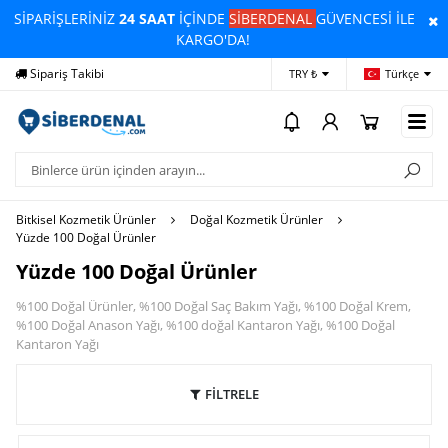
SİPARİŞLERİNİZ
24 SAAT
İÇİNDE
SİBERDENAL
GÜVENCESİ İLE
KARGO'DA!
Yardım
Ödeme Bildirimi
İlet
TRY ₺
Türkçe
Bitkisel Kozmetik Ürünler
Doğal Kozmetik Ürünler
Yüzde 100 Doğal Ürünler
Yüzde 100 Doğal Ürünler
%100 Doğal Ürünler, %100 Doğal Saç Bakım Yağı, %100 Doğal Krem,
%100 Doğal Anason Yağı, %100 doğal Kantaron Yağı, %100 Doğal
Kantaron Yağı
FİLTRELE