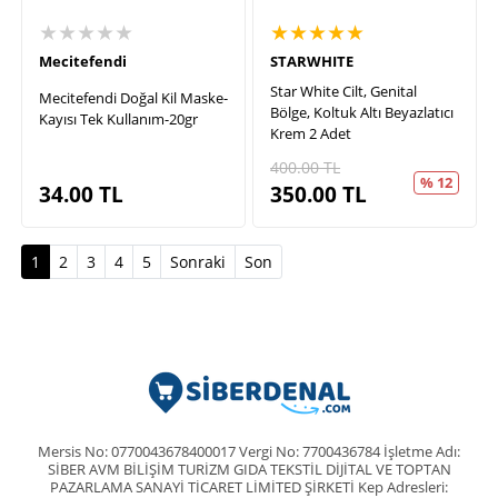
★★★★★
★★★★★
Mecitefendi
STARWHITE
Star White Cilt, Genital
Mecitefendi Doğal Kil Maske-
Bölge, Koltuk Altı Beyazlatıcı
Kayısı Tek Kullanım-20gr
Krem 2 Adet
400.00
TL
% 12
34.00
TL
350.00
TL
(current)
1
2
3
4
5
Sonraki
Son
Mersis No: 0770043678400017 Vergi No: 7700436784 İşletme Adı:
SİBER AVM BİLİŞİM TURİZM GIDA TEKSTİL DİJİTAL VE TOPTAN
PAZARLAMA SANAYİ TİCARET LİMİTED ŞİRKETİ Kep Adresleri: