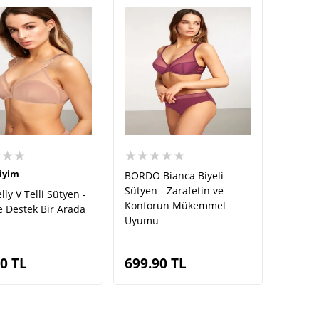
★★★
★★★★★
iyim
BORDO Bianca Biyeli
Sütyen - Zarafetin ve
ly V Telli Sütyen -
Konforun Mükemmel
ve Destek Bir Arada
Uyumu
90
TL
699.90
TL