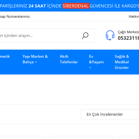
PARİŞLERİNİZ
24 SAAT
İÇİNDE
SİBERDENAL
GÜVENCESİ İLE KARGO'
sap Numaralarımız
Hakkı
Çağrı Merkez
0532311
zmetik
Yapı Market &
Akıllı
Ev
Sağlık &
Bahçe
Telefonlar
&Yaşam
Medikal
Ürünler
En Çok İncelenenler