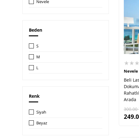
Nevele
Beden
S
M
★★
L
Nevele
Beli Las
Dokuma
Rahatlık
Renk
Arada
300.00
Siyah
249.
Beyaz