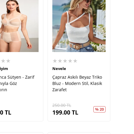
★★★
★★★★★
iyim
Nevele
nca Sütyen - Zarif
Çapraz Askılı Beyaz Triko
mıyla Göz
Bluz - Modern Stil, Klasik
ırın
Zarafet
250.00
TL
% 20
90
TL
199.00
TL