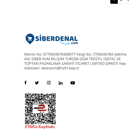
Mersis No: 0770043678400017 Vergi No: 7700436784 İşletme
Adı: SİBER AVM BİLİŞİM TURİZM GIDA TEKSTİL DİJİTAL VE
TOPTAN PAZARLAMA SANAYİ TİCARET LİMİTED ŞİRKETİ Kep
Adresleri: siberavm@hs01.kep.tr