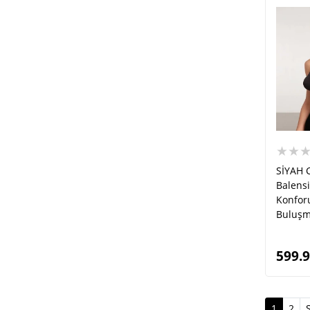
★★
SİYAH 
Balensi
Konforu
Buluşm
599.
(curren
1
2