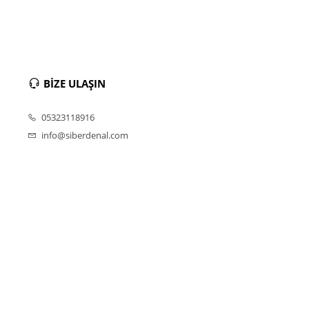
BİZE ULAŞIN
05323118916
info@siberdenal.com