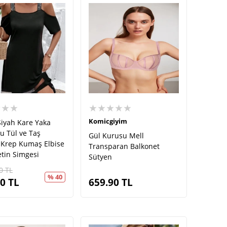
★★★
★★★★★
Komicgiyim
Siyah Kare Yaka
u Tül ve Taş
Gül Kurusu Mell
 Krep Kumaş Elbise
Transparan Balkonet
etin Simgesi
Sütyen
0
TL
% 40
00
TL
659.90
TL