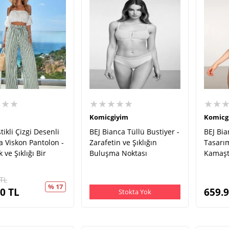
★★★
★★★★★
★★
Komicgiyim
Komicg
tikli Çizgi Desenli
BEJ Bianca Tüllü Bustiyer -
BEJ Bia
 Viskon Pantolon -
Zarafetin ve Şıklığın
Tasarı
 ve Şıklığı Bir
Buluşma Noktası
Kamaşt
TL
% 17
00
TL
659.
Stokta Yok