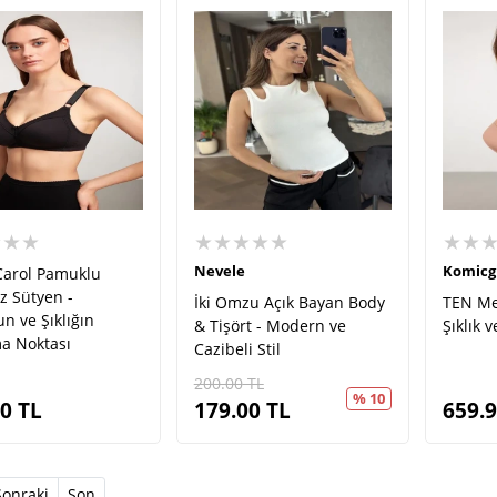
★★★
★★★★★
★★
Nevele
Komicg
Carol Pamuklu
z Sütyen -
İki Omzu Açık Bayan Body
TEN Mel
n ve Şıklığın
& Tişört - Modern ve
Şıklık 
a Noktası
Cazibeli Stil
200.00
TL
% 10
90
TL
179.00
TL
659.
t)
Sonraki
Son