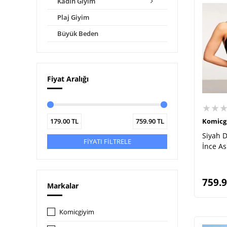
Kadın Giyim
Plaj Giyim
Büyük Beden
Fiyat Aralığı
★★
179.00
TL
759.90
TL
Komicg
Siyah D
FİYATI FİLTRELE
İnce As
759.
Markalar
Komicgiyim