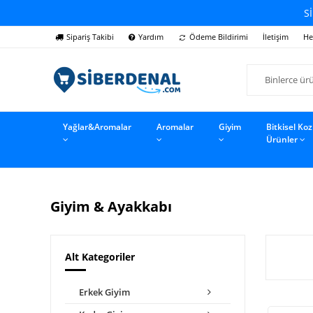
Sİ
Sipariş Takibi
Yardım
Ödeme Bildirimi
İletişim
He
Yağlar&Aromalar
Aromalar
Giyim
Bitkisel Ko
Ürünler
Giyim & Ayakkabı
Alt Kategoriler
Erkek Giyim