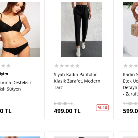
★★★
★★★★★
★★
iyim
Siyah Kadın Pantolon -
Kadın 
Klasik Zarafet, Modern
Etek Uc
orina Desteksiz
Tarz
Detaylı
kılı Sütyen
- Zaraf
600.00
TL
1,000.0
% 16
90
TL
499.00
TL
599.