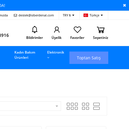
DA!
mızda
destek@siberdenal.com
TRY ₺
Türkçe
i
8916
Bildirimler
Üyelik
Favoriler
Sepetiniz
Kadın Bakım
Elektronik
Toptan Satış
Ürünleri