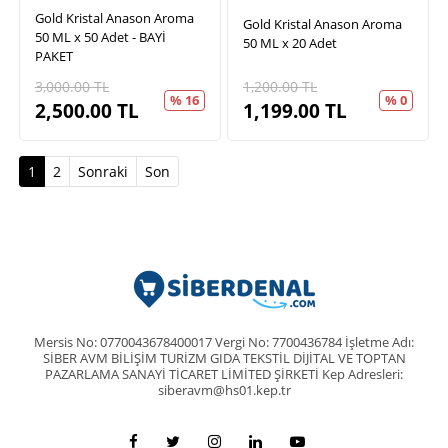
Gold Kristal Anason Aroma
Gold Kristal Anason Aroma
50 ML x 50 Adet - BAYİ
50 ML x 20 Adet
PAKET
3,000.00
TL
1,200.00
TL
% 16
% 0
2,500.00
TL
1,199.00
TL
(current)
1
2
Sonraki
Son
Mersis No: 0770043678400017 Vergi No: 7700436784 İşletme Adı:
SİBER AVM BİLİŞİM TURİZM GIDA TEKSTİL DİJİTAL VE TOPTAN
PAZARLAMA SANAYİ TİCARET LİMİTED ŞİRKETİ Kep Adresleri:
siberavm@hs01.kep.tr