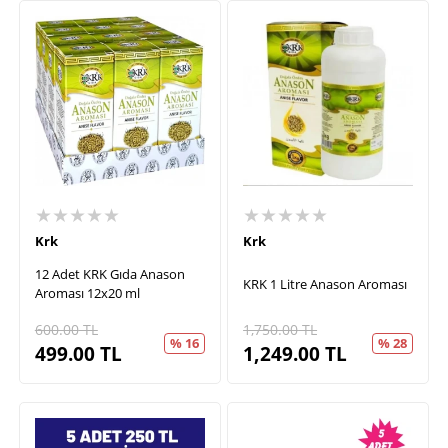
★★★★★
★★★★★
Krk
Krk
12 Adet KRK Gıda Anason
KRK 1 Litre Anason Aroması
Aroması 12x20 ml
600.00
TL
1,750.00
TL
% 16
% 28
499.00
TL
1,249.00
TL