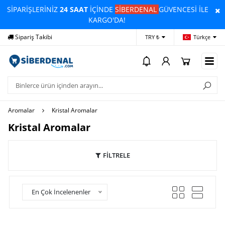
SİPARİŞLERİNİZ
24 SAAT
İÇİNDE
SİBERDENAL
GÜVENCESİ İLE
KARGO'DA!
Yardım
Ödeme Bildirimi
İleti
TRY ₺
Türkçe
Aromalar
Kristal Aromalar
Kristal Aromalar
FİLTRELE
En Çok İncelenenler