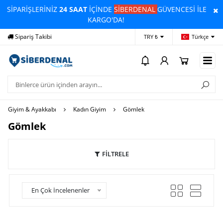
SİPARİŞLERİNİZ
24 SAAT
İÇİNDE
SİBERDENAL
GÜVENCESİ İLE
KARGO'DA!
Sipariş Takibi
Yardım
Öd
TRY ₺
Türkçe
Giyim & Ayakkabı
Kadın Giyim
Gömlek
Gömlek
FİLTRELE
En Çok İncelenenler