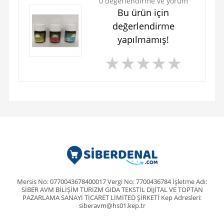
0 değerlendirme ve yorum
Bu ürün için
değerlendirme
yapılmamış!
★
★
★
★
★
Mersis No: 0770043678400017 Vergi No: 7700436784 İşletme Adı:
SİBER AVM BİLİŞİM TURİZM GIDA TEKSTİL DİJİTAL VE TOPTAN
PAZARLAMA SANAYİ TİCARET LİMİTED ŞİRKETİ Kep Adresleri:
siberavm@hs01.kep.tr