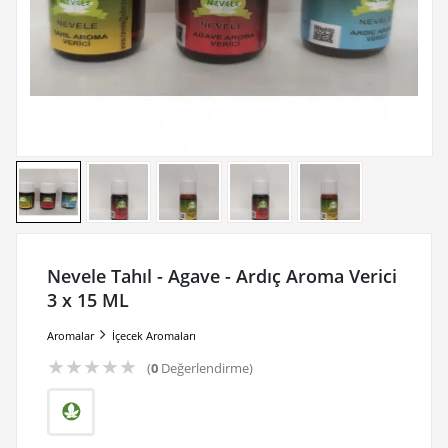
Nevele Tahıl - Agave - Ardıç Aroma Verici
3 x 15 ML
Aromalar
İçecek Aromaları
★
★
★
★
★
(
0
Değerlendirme)