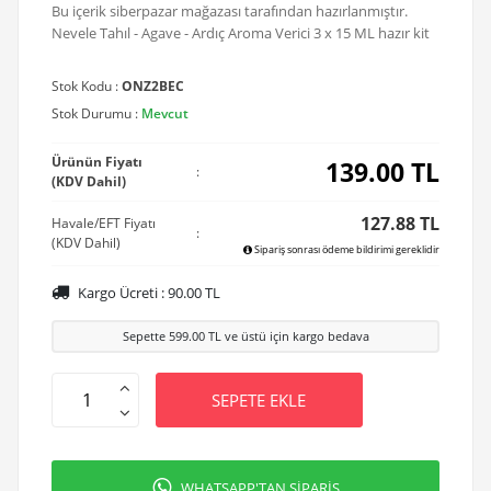
Bu içerik siberpazar mağazası tarafından hazırlanmıştır.
Nevele Tahıl - Agave - Ardıç Aroma Verici 3 x 15 ML hazır kit
Stok Kodu :
ONZ2BEC
Stok Durumu :
Mevcut
Ürünün Fiyatı
139.00
TL
:
(KDV Dahil)
127.88 TL
Havale/EFT Fiyatı
:
(KDV Dahil)
Sipariş sonrası ödeme bildirimi gereklidir
Kargo Ücreti :
90.00
TL
Sepette
599.00
TL ve üstü için kargo bedava
SEPETE EKLE
WHATSAPP'TAN SİPARİŞ