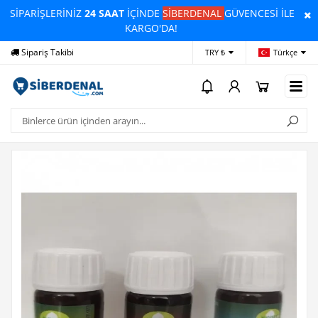
SİPARİŞLERİNİZ
24 SAAT
İÇİNDE
SİBERDENAL
GÜVENCESİ İLE
KARGO'DA!
Sipariş Takibi
Yardım
Öd
TRY ₺
Türkçe