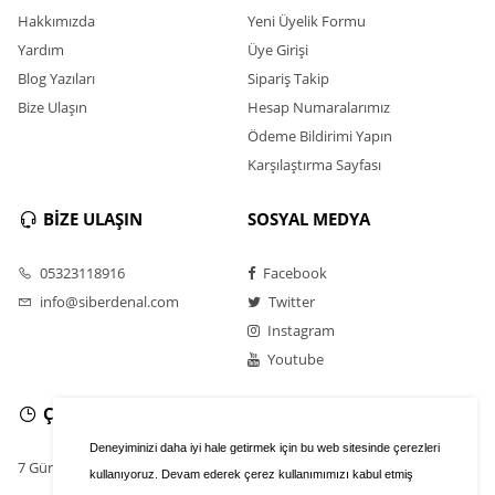
Hakkımızda
Yeni Üyelik Formu
Yardım
Üye Girişi
Blog Yazıları
Sipariş Takip
Bize Ulaşın
Hesap Numaralarımız
Ödeme Bildirimi Yapın
Karşılaştırma Sayfası
BİZE ULAŞIN
SOSYAL MEDYA
05323118916
Facebook
info@siberdenal.com
Twitter
Instagram
Youtube
ÇALIŞMA SAATLERİ
Deneyiminizi daha iyi hale getirmek için bu web sitesinde çerezleri
7 Gün / 24 Saat
kullanıyoruz. Devam ederek çerez kullanımımızı kabul etmiş