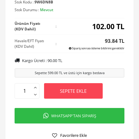
Stok Kodu :
9W6DN8B
Stok Durumu :
Mevcut
Ürünün Fiyatı
102.00
TL
:
(KDV Dahil)
93.84 TL
Havale/EFT Fiyatı
:
(KDV Dahil)
Sipariş sonrası ödeme bildirimi gereklidir
Kargo Ücreti :
90.00
TL
Sepette
599.00
TL ve üstü için kargo bedava
SEPETE EKLE
WHATSAPP'TAN SİPARİŞ
Favorilere Ekle