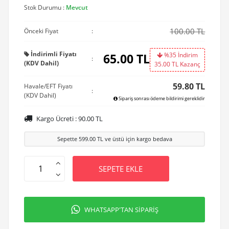
Stok Durumu :
Mevcut
100.00 TL
Önceki Fiyat
:
İndirimli Fiyatı
65.00
TL
%35 İndirim
:
(KDV Dahil)
35.00
TL Kazanç
59.80 TL
Havale/EFT Fiyatı
:
(KDV Dahil)
Sipariş sonrası ödeme bildirimi gereklidir
Kargo Ücreti :
90.00
TL
Sepette
599.00
TL ve üstü için kargo bedava
SEPETE EKLE
WHATSAPP'TAN SİPARİŞ