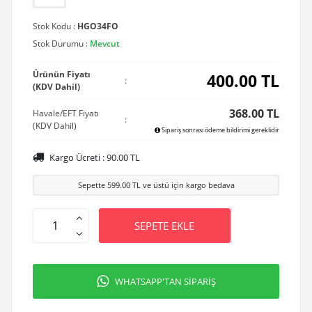
Stok Kodu :
HGO34FO
Stok Durumu :
Mevcut
Ürünün Fiyatı
400.00
TL
:
(KDV Dahil)
368.00 TL
Havale/EFT Fiyatı
:
(KDV Dahil)
Sipariş sonrası ödeme bildirimi gereklidir
Kargo Ücreti :
90.00
TL
Sepette
599.00
TL ve üstü için kargo bedava
SEPETE EKLE
WHATSAPP'TAN SİPARİŞ