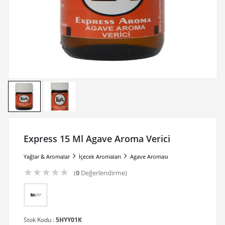
Express 15 Ml Agave Aroma Verici
Yağlar & Aromalar
İçecek Aromaları
Agave Aroması
★
★
★
★
★
(
0
Değerlendirme)
Stok Kodu :
5HYY01K