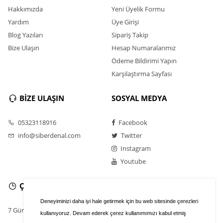
Hakkımızda
Yeni Üyelik Formu
Yardım
Üye Girişi
Blog Yazıları
Sipariş Takip
Bize Ulaşın
Hesap Numaralarımız
Ödeme Bildirimi Yapın
Karşılaştırma Sayfası
BİZE ULAŞIN
SOSYAL MEDYA
05323118916
Facebook
info@siberdenal.com
Twitter
Instagram
Youtube
ÇALIŞMA SAATLERİ
Deneyiminizi daha iyi hale getirmek için bu web sitesinde çerezleri
7 Gün / 24 Saat
kullanıyoruz. Devam ederek çerez kullanımımızı kabul etmiş