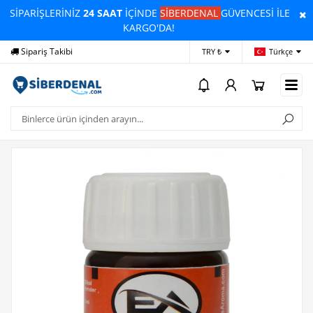
SİPARİŞLERİNİZ
24 SAAT
İÇİNDE
SİBERDENAL
GÜVENCESİ İLE
KARGO'DA!
Sipariş Takibi
Yardım
Öd
TRY ₺
Türkçe