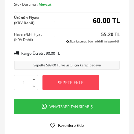
Stok Durumu :
Mevcut
Ürünün Fiyatı
60.00
TL
:
(KDV Dahil)
55.20 TL
Havale/EFT Fiyatı
:
(KDV Dahil)
Sipariş sonrası ödeme bildirimi gereklidir
Kargo Ücreti :
90.00
TL
Sepette
599.00
TL ve üstü için kargo bedava
SEPETE EKLE
WHATSAPP'TAN SİPARİŞ
Favorilere Ekle