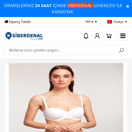
SİPARİŞLERİNİZ
24 SAAT
İÇİNDE
SİBERDENAL
GÜVENCESİ İLE
KARGO'DA!
Sipariş Takibi
Yardım
Öd
TRY ₺
Türkçe