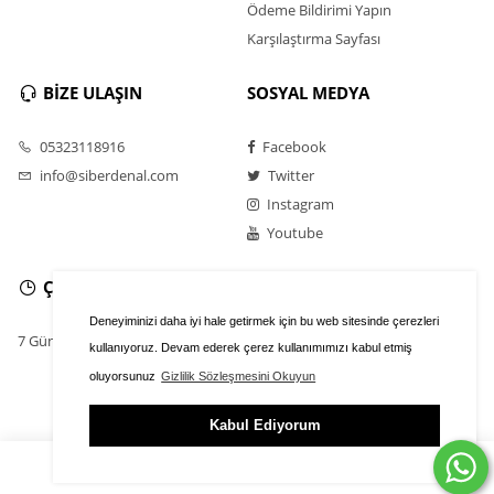
Ödeme Bildirimi Yapın
Karşılaştırma Sayfası
BİZE ULAŞIN
SOSYAL MEDYA
05323118916
Facebook
info@siberdenal.com
Twitter
Instagram
Youtube
ÇALIŞMA SAATLERİ
Deneyiminizi daha iyi hale getirmek için bu web sitesinde çerezleri
7 Gün / 24 Saat
kullanıyoruz. Devam ederek çerez kullanımımızı kabul etmiş
oluyorsunuz
Gizlilik Sözleşmesini Okuyun
Kabul Ediyorum
ÜYE GİRİŞİ
FAVORİLER
SEPET