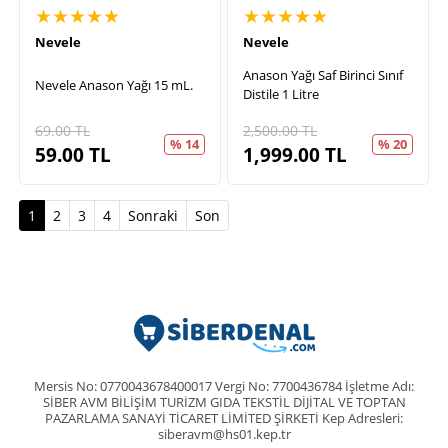
★★★★★
★★★★★
Nevele
Nevele
Anason Yağı Saf Birinci Sınıf
Nevele Anason Yağı 15 mL.
Distile 1 Litre
69.00
TL
2,500.00
TL
% 14
% 20
59.00
TL
1,999.00
TL
(current)
1
2
3
4
Sonraki
Son
Mersis No: 0770043678400017 Vergi No: 7700436784 İşletme Adı:
SİBER AVM BİLİŞİM TURİZM GIDA TEKSTİL DİJİTAL VE TOPTAN
PAZARLAMA SANAYİ TİCARET LİMİTED ŞİRKETİ Kep Adresleri:
siberavm@hs01.kep.tr