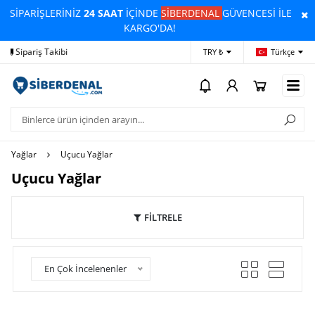
SİPARİŞLERİNİZ
24 SAAT
İÇİNDE
SİBERDENAL
GÜVENCESİ İLE
KARGO'DA!
Yardım
Ödeme Bildirimi
İleti
TRY ₺
Türkçe
Yağlar
Uçucu Yağlar
Uçucu Yağlar
FİLTRELE
En Çok İncelenenler