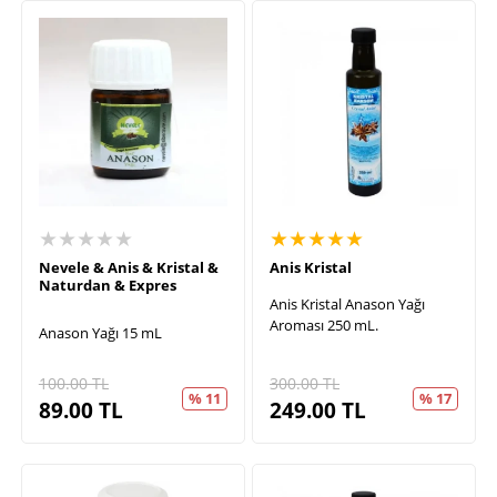
★★★★★
★★★★★
Nevele & Anis & Kristal &
Anis Kristal
Naturdan & Expres
Anis Kristal Anason Yağı
Aroması 250 mL.
Anason Yağı 15 mL
100.00
TL
300.00
TL
% 11
% 17
89.00
TL
249.00
TL