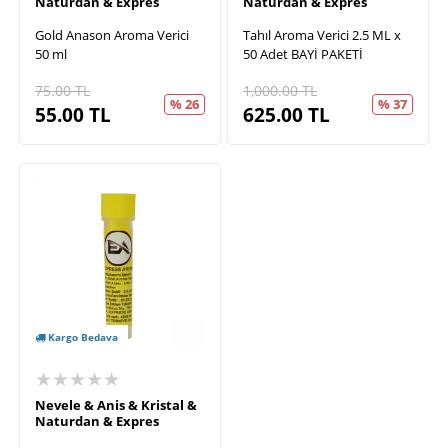
Naturdan & Expres
Naturdan & Expres
Gold Anason Aroma Verici
Tahıl Aroma Verici 2.5 ML x
50 ml
50 Adet BAYİ PAKETİ
75.00
TL
1,000.00
TL
% 26
% 37
55.00
TL
625.00
TL
Kargo Bedava
★★★★★
Nevele & Anis & Kristal &
Naturdan & Expres