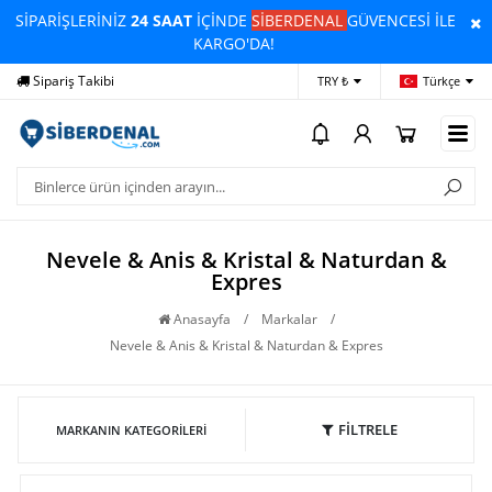
SİPARİŞLERİNİZ
24 SAAT
İÇİNDE
SİBERDENAL
GÜVENCESİ İLE
KARGO'DA!
Sipariş Takibi
Yardım
Öd
TRY ₺
Türkçe
Nevele & Anis & Kristal & Naturdan &
Expres
Anasayfa
/
Markalar
/
Nevele & Anis & Kristal & Naturdan & Expres
FİLTRELE
MARKANIN KATEGORILERI