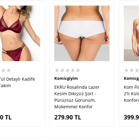
★★★
★★★★★
★★
Komicgiyim
Komicg
Tül Detaylı Kadife
Takım
EKRU Rosalinda Lazer
Kom Flo
Kesim Dikişsiz Şort -
2'li Kül
Pürüzsüz Görünüm,
Konfor
Mükemmel Konfor
00
TL
279.90
TL
399.