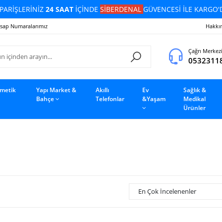
PARİŞLERİNİZ
24 SAAT
İÇİNDE
SİBERDENAL
GÜVENCESİ İLE KARGO'
sap Numaralarımız
Hakkı
Çağrı Merkez
0532311
zmetik
Yapı Market &
Akıllı
Ev
Sağlık &
Bahçe
Telefonlar
&Yaşam
Medikal
Ürünler
En Çok İncelenenler