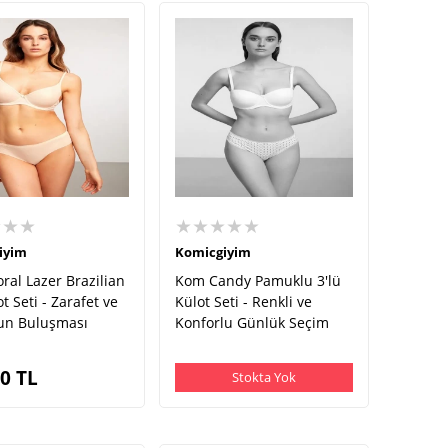
★★★
★★★★★
iyim
Komicgiyim
ral Lazer Brazilian
Kom Candy Pamuklu 3'lü
ot Seti - Zarafet ve
Külot Seti - Renkli ve
un Buluşması
Konforlu Günlük Seçim
90
TL
Stokta Yok