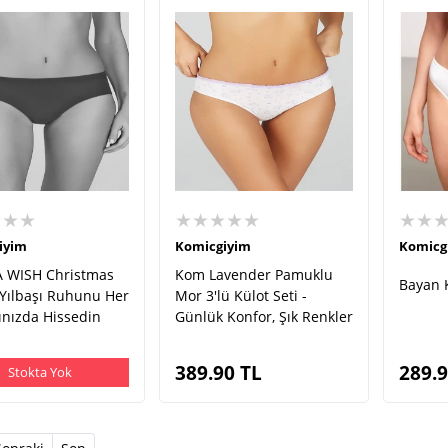
★★★
★★★★★
★★
iyim
Komicgiyim
Komicg
 WISH Christmas
Kom Lavender Pamuklu
Bayan K
 Yılbaşı Ruhunu Her
Mor 3'lü Külot Seti -
ınızda Hissedin
Günlük Konfor, Şık Renkler
389.90
TL
289.
Stokta Yok
t)