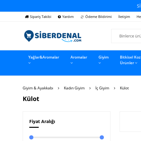
Sİ
Sipariş Takibi
Yardım
Ödeme Bildirimi
İletişim
He
Yağlar&Aromalar
Aromalar
Giyim
Bitkisel Ko
Ürünler
Giyim & Ayakkabı
Kadın Giyim
İç Giyim
Külot
Külot
Fiyat Aralığı