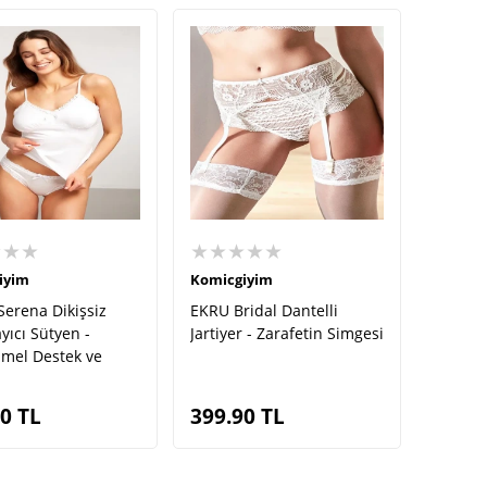
★★★
★★★★★
iyim
Komicgiyim
erena Dikişsiz
EKRU Bridal Dantelli
yıcı Sütyen -
Jartiyer - Zarafetin Simgesi
el Destek ve
90
TL
399.90
TL