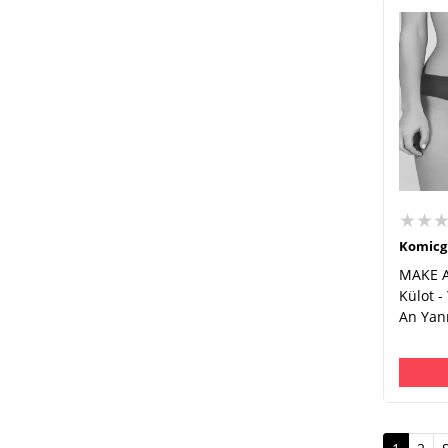
★★
Komicg
MAKE A
Külot -
An Yan
(curren