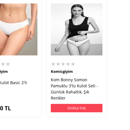
★★★
★★★★★
iyim
Komicgiyim
Kom Bonny Somon
ulot Basic 2'li
Pamuklu 3'lü Külot Seti -
Günlük Rahatlık, Şık
Renkler
90
TL
Stokta Yok