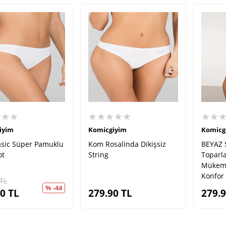
★★★
★★★★★
★★
iyim
Komicgiyim
Komicg
sic Süper Pamuklu
Kom Rosalinda Dikişsiz
BEYAZ S
ot
String
Toparla
Mükemm
Konfor
TL
% -44
90
TL
279.90
TL
279.