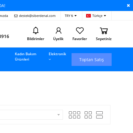
DA!
mızda
destek@siberdenal.com
TRY ₺
Türkçe
i
8916
Bildirimler
Üyelik
Favoriler
Sepetiniz
Kadın Bakım
Elektronik
Toptan Satış
Ürünleri