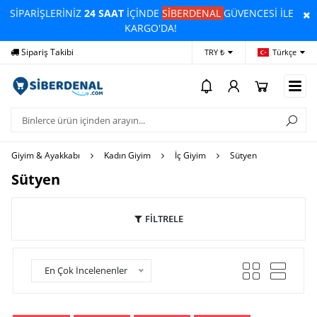
SİPARİŞLERİNİZ
24 SAAT
İÇİNDE
SİBERDENAL
GÜVENCESİ İLE
KARGO'DA!
Sipariş Takibi
Yardım
Öd
TRY ₺
Türkçe
Giyim & Ayakkabı
Kadın Giyim
İç Giyim
Sütyen
Sütyen
FİLTRELE
En Çok İncelenenler