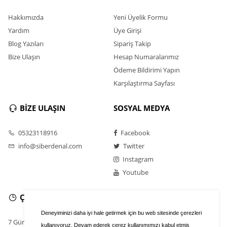
Hakkımızda
Yeni Üyelik Formu
Yardım
Üye Girişi
Blog Yazıları
Sipariş Takip
Bize Ulaşın
Hesap Numaralarımız
Ödeme Bildirimi Yapın
Karşılaştırma Sayfası
BİZE ULAŞIN
SOSYAL MEDYA
05323118916
Facebook
info@siberdenal.com
Twitter
Instagram
Youtube
ÇALIŞMA SAATLERİ
Deneyiminizi daha iyi hale getirmek için bu web sitesinde çerezleri
7 Gün / 24 Saat
kullanıyoruz. Devam ederek çerez kullanımımızı kabul etmiş