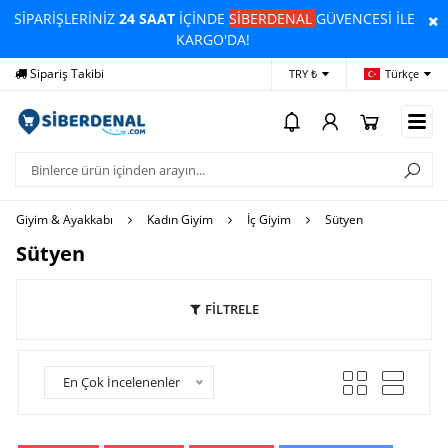
SİPARİŞLERİNİZ
24 SAAT
İÇİNDE
SİBERDENAL
GÜVENCESİ İLE
KARGO'DA!
Sipariş Takibi
Yardım
Öd
TRY ₺
Türkçe
Giyim & Ayakkabı
Kadın Giyim
İç Giyim
Sütyen
Sütyen
FİLTRELE
En Çok İncelenenler