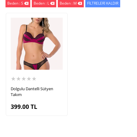
Beden : S
Beden : L
Beden : M
FİLTRELERİ KALDIR
★★★★★
Dolgulu Dantelli Sütyen
Takım
399.00
TL