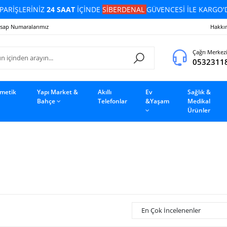
PARİŞLERİNİZ
24 SAAT
İÇİNDE
SİBERDENAL
GÜVENCESİ İLE KARGO'
sap Numaralarımız
Hakkı
Çağrı Merkez
0532311
zmetik
Yapı Market &
Akıllı
Ev
Sağlık &
Bahçe
Telefonlar
&Yaşam
Medikal
Ürünler
En Çok İncelenenler