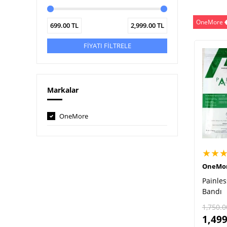
OneMore
699.00
TL
2,999.00
TL
FİYATI FİLTRELE
Markalar
OneMore
★★
OneMo
Painles
Bandı
1,750.0
1,499