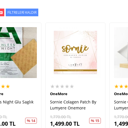
FİLTRELERİ KALDIR
★★★
★★★★★
★★
re
OneMore
OneMo
s Night Glu Saglık
Sornie Colagen Patch By
Sornie
Lumyere Onemore
Lumye
0
TL
1,770.00
TL
1,770.0
% 14
% 15
.00
TL
1,499.00
TL
1,499