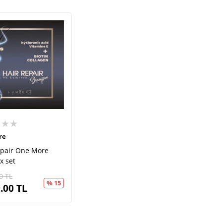
★★★
re
epair One More
x set
0
TL
% 15
.00
TL