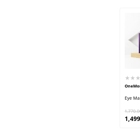
★★
OneMo
Eye Ma
1,770.0
1,499