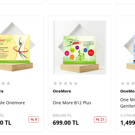
★★★
★★★★★
★★
re
OneMore
OneMo
One Mo
tyle Onemore
One More B12 Plus
Gentl
TL
885.00
TL
1,770.0
% 9
% 21
00
TL
699.00
TL
1,499