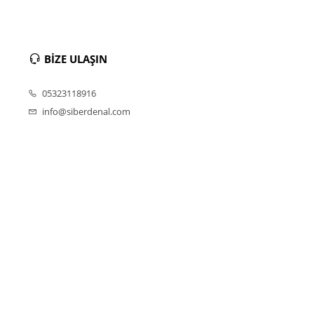
BİZE ULAŞIN
05323118916
info@siberdenal.com