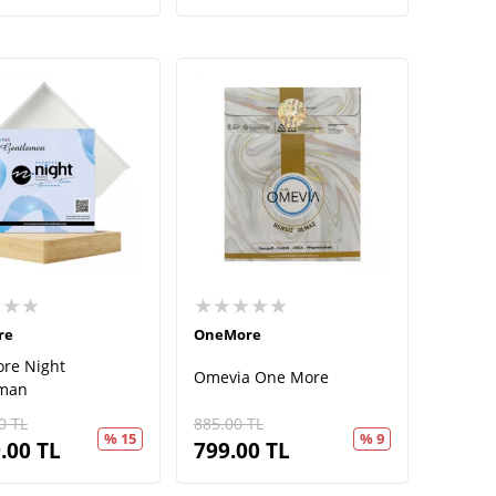
★★★
★★★★★
re
OneMore
re Night
Omevia One More
eman
0
TL
885.00
TL
% 15
% 9
.00
TL
799.00
TL