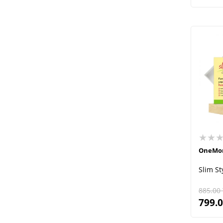
★★
OneMo
Slim S
885.00
799.