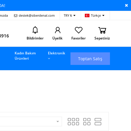
DA!
mızda
destek@siberdenal.com
TRY ₺
Türkçe
i
8916
Bildirimler
Üyelik
Favoriler
Sepetiniz
Kadın Bakım
Elektronik
Toptan Satış
Ürünleri