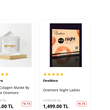
★★★
★★★★★
re
OneMore
 Colagen Maske By
Onemore Night Ladies
re Onemore
0
TL
1,770.00
TL
% 15
% 15
.00
TL
1,499.00
TL