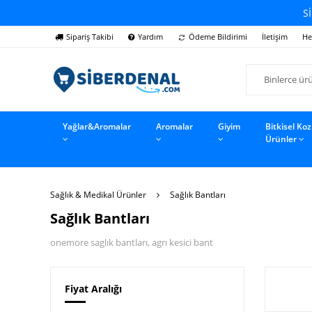
Sİ
Sipariş Takibi
Yardım
Ödeme Bildirimi
İletişim
He
Yağlar&Aromalar
Aromalar
Giyim
Bitkisel Ko
Ürünler
Sağlık & Medikal Ürünler
Sağlık Bantları
Sağlık Bantları
onemore saglık bantları, agrı kesici bant
Fiyat Aralığı