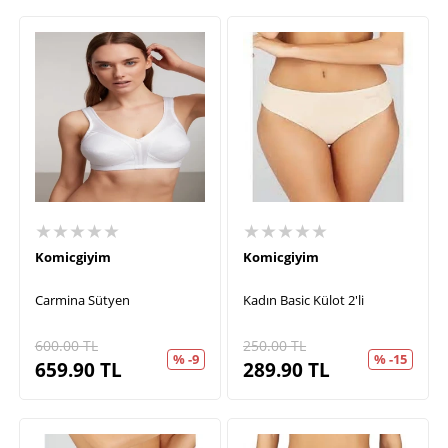
★★★★★
★★★★★
Komicgiyim
Komicgiyim
Carmina Sütyen
Kadın Basic Külot 2'li
600.00
TL
250.00
TL
% -9
% -15
659.90
TL
289.90
TL