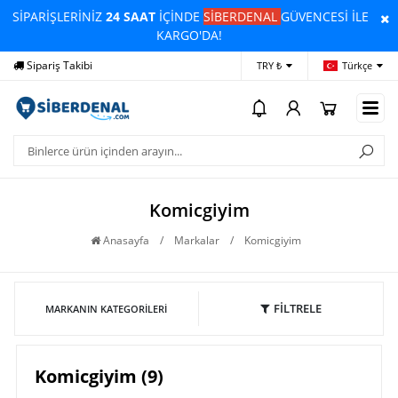
SİPARİŞLERİNİZ
24 SAAT
İÇİNDE
SİBERDENAL
GÜVENCESİ İLE
KARGO'DA!
Yardım
Ödeme Bildirimi
İl
TRY ₺
Türkçe
Komicgiyim
Anasayfa
/
Markalar
/
Komicgiyim
FİLTRELE
MARKANIN KATEGORILERI
Komicgiyim (9)