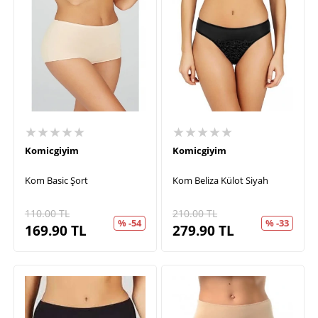
★★★★★
★★★★★
Komicgiyim
Komicgiyim
Kom Basic Şort
Kom Beliza Külot Siyah
110.00
TL
210.00
TL
% -54
% -33
169.90
TL
279.90
TL