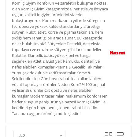
Kom İç Giyim Konforun ve zarafetin buluşma noktası
olan Kom İç Giyim kategorimizde, her stile ve ihtiyaca
uygun kaliteli iç giyim ürünlerini sizlerle
buluşturuyoruz. Kom markasının yıllardır süregelen
tecrübesi ve yüksek kalite standartlarıyla ürettiği
sütyen, külot, atlet, korse ve pijama takımları, hem
şıklığı hem rahatlığı bir arada sunar. Bu kategoride
neler bulabilirsiniz? Sütyenler: Destekli, desteksiz,
toparlayıcı ve emzirme sütyeni gibi farklı modeller
Külotlar: Dantelli, basic, yüksek bel ve tanga
seçenekleri Atlet & Büstiyer: Pamuklu, dantelli ve
nefes alabilen kumaşlar Pijama & Gecelik Takımları:
Yumuşak dokulu ve zarif tasarımlar Korse &
Şekillendiriciler: Gün boyu rahatlıkla kullanılabilen
vücut toparlayıcı ürünler Neden Kom? %100 orijinal
ve lisanslı ürünler Cilt dostu ve nefes alabilen
kumaşlar Modern tasarımlar, maksimum konfor Her
bedene uygun geniş ürün yelpazesi Kom İç Giyim ile
kendinizi gün boyu hem şık hem rahat hissedin.
Tarzınıza uygun ürünü şimdi keşfedin!
A-Z