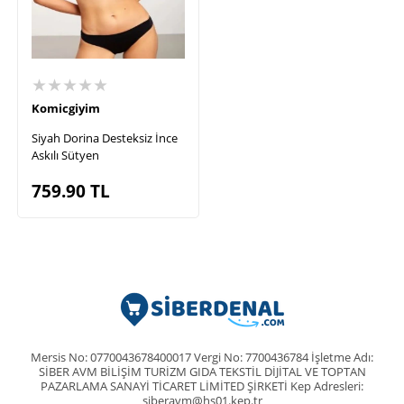
★★★★★
Komicgiyim
Siyah Dorina Desteksiz İnce
Askılı Sütyen
759.90
TL
Mersis No: 0770043678400017 Vergi No: 7700436784 İşletme Adı:
SİBER AVM BİLİŞİM TURİZM GIDA TEKSTİL DİJİTAL VE TOPTAN
PAZARLAMA SANAYİ TİCARET LİMİTED ŞİRKETİ Kep Adresleri:
siberavm@hs01.kep.tr