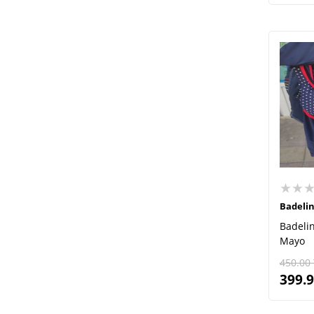
★★
Badeli
Badelin
Mayo
450.00
399.