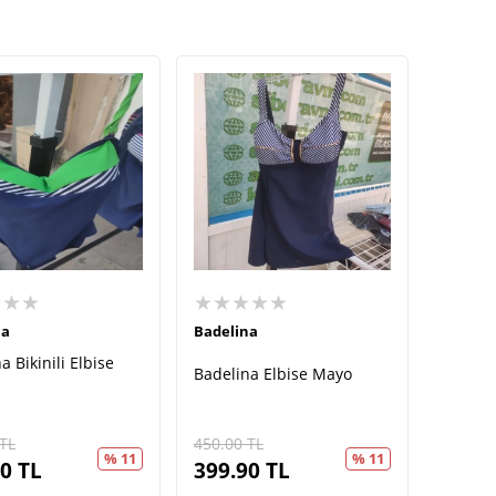
★★★
★★★★★
na
Badelina
a Bikinili Elbise
Badelina Elbise Mayo
TL
450.00
TL
% 11
% 11
90
TL
399.90
TL