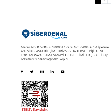
Mersis No: 0770043678400017 Vergi No: 7700436784 İşletme
Adı: SİBER AVM BİLİŞİM TURİZM GIDA TEKSTİL DİJİTAL VE
TOPTAN PAZARLAMA SANAYİ TİCARET LİMİTED ŞİRKETİ Kep
Adresleri: siberavm@hs01.kep.tr