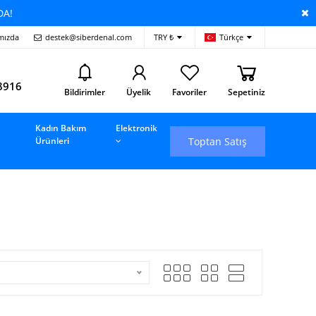
DA!
mızda
destek@siberdenal.com
TRY ₺
Türkçe
i
8916
Bildirimler
Üyelik
Favoriler
Sepetiniz
Kadın Bakım
Elektronik
Toptan Satış
Ürünleri