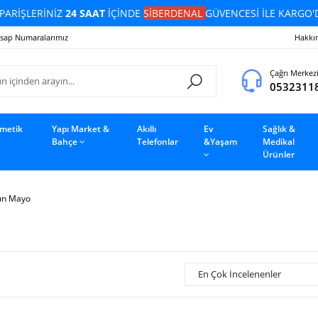
PARİŞLERİNİZ
24 SAAT
İÇİNDE
SİBERDENAL
GÜVENCESİ İLE KARGO'
sap Numaralarımız
Hakkı
Çağrı Merkez
0532311
zmetik
Yapı Market &
Akıllı
Ev
Sağlık &
Bahçe
Telefonlar
&Yaşam
Medikal
Ürünler
ın Mayo
En Çok İncelenenler