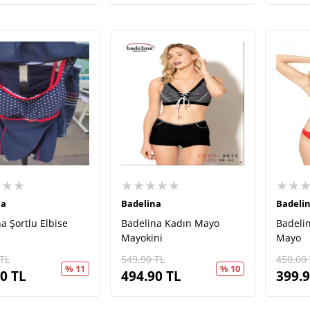
★★★
★★★★★
★★
na
Badelina
Badeli
a Şortlu Elbise
Badelina Kadın Mayo
Badelin
Mayokini
Mayo
TL
549.90
TL
450.00
% 11
% 10
90
TL
494.90
TL
399.