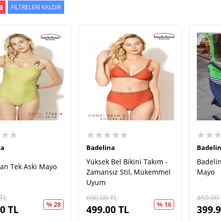
FİLTRELERİ KALDIR
★★★
★★★★★
★★
na
Badelina
Badeli
Yüksek Bel Bikini Takım -
Badelin
n Tek Aski Mayo
Zamansız Stil, Mükemmel
Mayo
Uyum
TL
600.00
TL
450.00
% 28
% 16
00
TL
499.00
TL
399.