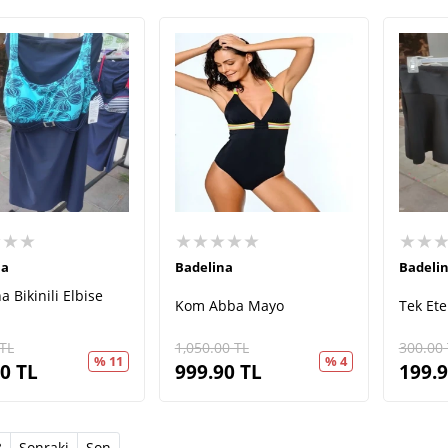
★★★
★★★★★
★★
na
Badelina
Badeli
a Bikinili Elbise
Kom Abba Mayo
Tek Et
TL
1,050.00
TL
300.00
% 11
% 4
90
TL
999.90
TL
199.
t)
3
Sonraki
Son