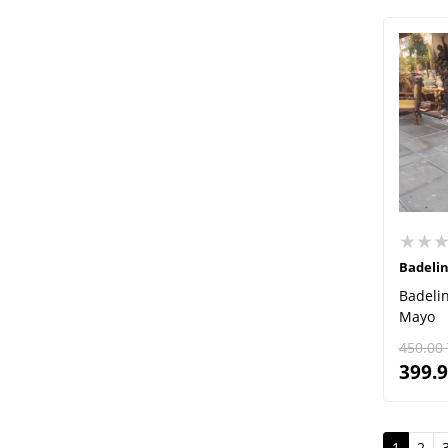
★★
Badeli
Badelin
Mayo
450.00
399.
(curren
1
2