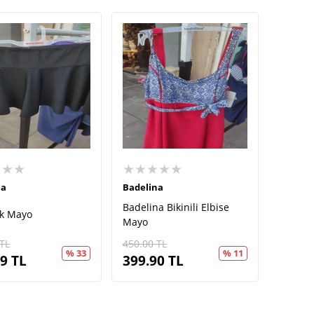
★★★
★★★★★
na
Badelina
Badelina Bikinili Elbise
ek Mayo
Mayo
TL
450.00
TL
% 33
% 11
99
TL
399.90
TL