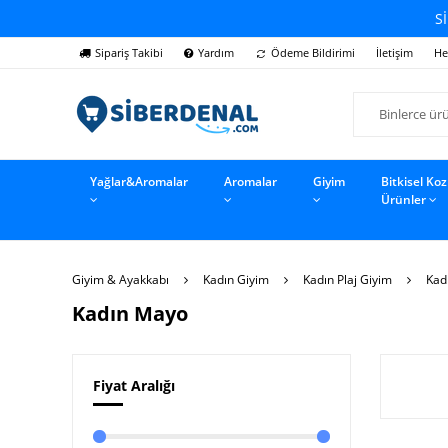
Sİ
Sipariş Takibi
Yardım
Ödeme Bildirimi
İletişim
He
Yağlar&Aromalar
Aromalar
Giyim
Bitkisel Ko
Ürünler
Giyim & Ayakkabı
Kadın Giyim
Kadın Plaj Giyim
Kad
Kadın Mayo
Fiyat Aralığı