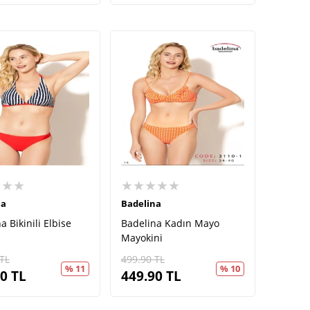
★★★
★★★★★
na
Badelina
a Bikinili Elbise
Badelina Kadın Mayo
Mayokini
TL
499.90
TL
% 11
% 10
90
TL
449.90
TL