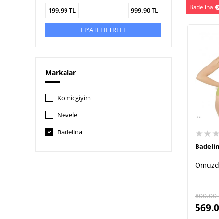
Badelina
199.99
TL
999.90
TL
FİYATI FİLTRELE
Markalar
Komicgiyim
Nevele
★★
Badelina
Badeli
Omuzda
800.00
569.