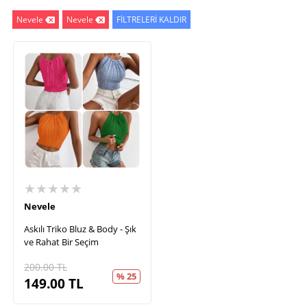
Nevele
Nevele
FİLTRELERİ KALDIR
★★★★★
Nevele
Askılı Triko Bluz & Body - Şık
ve Rahat Bir Seçim
200.00
TL
% 25
149.00
TL