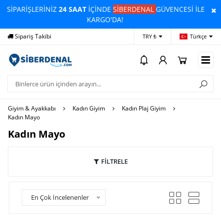
SİPARİŞLERİNİZ
24 SAAT
İÇİNDE
SİBERDENAL
GÜVENCESİ İLE
KARGO'DA!
Sipariş Takibi
Yardım
Öd
TRY ₺
Türkçe
Giyim & Ayakkabı
Kadın Giyim
Kadın Plaj Giyim
Kadın Mayo
Kadın Mayo
FİLTRELE
En Çok İncelenenler