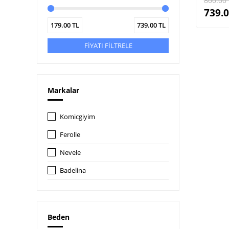
800.00
739.
179.00
TL
739.00
TL
FİYATI FİLTRELE
Markalar
Komicgiyim
Ferolle
Nevele
Badelina
Beden