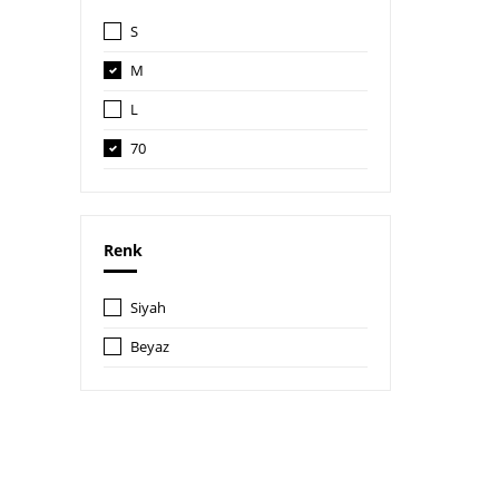
S
M
L
70
70B
Renk
Siyah
Beyaz