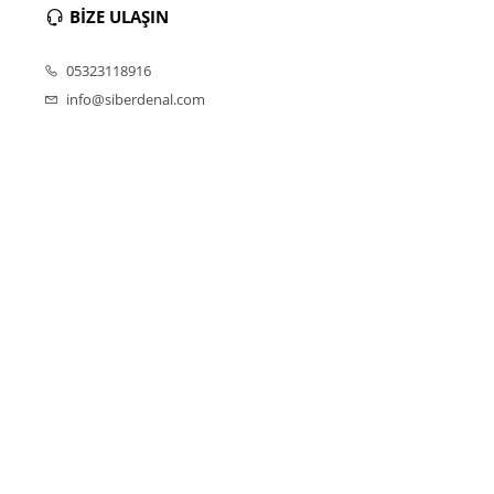
BİZE ULAŞIN
05323118916
info@siberdenal.com