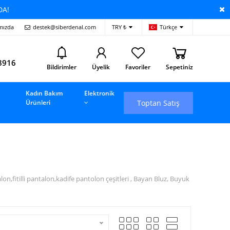
DA!
mızda
destek@siberdenal.com
TRY ₺
Türkçe
i
8916
Bildirimler
Üyelik
Favoriler
Sepetiniz
Kadın Bakım
Elektronik
Toptan Satış
Ürünleri
fitilli pantalon,kadife pantolon çeşitleri , Bayan Bluz, Buyuk