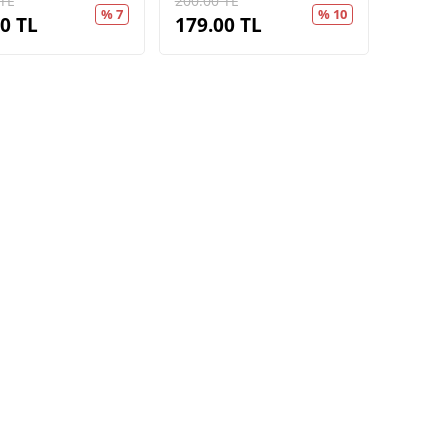
TL
200.00
TL
% 7
% 10
00
TL
179.00
TL