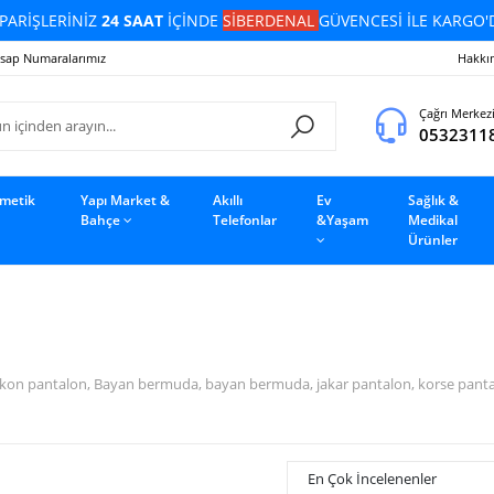
PARİŞLERİNİZ
24 SAAT
İÇİNDE
SİBERDENAL
GÜVENCESİ İLE KARGO'
sap Numaralarımız
Hakkı
Çağrı Merkez
0532311
zmetik
Yapı Market &
Akıllı
Ev
Sağlık &
Bahçe
Telefonlar
&Yaşam
Medikal
Ürünler
on pantalon, Bayan bermuda, bayan bermuda, jakar pantalon, korse pantalon,
En Çok İncelenenler