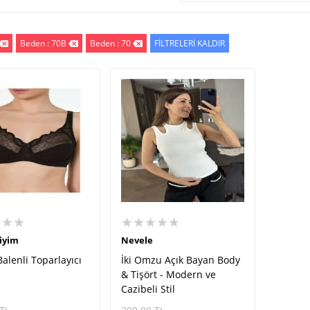
Beden : 70B
Beden : 70
FİLTRELERİ KALDIR
★★★
★★★★★
iyim
Nevele
Balenli Toparlayıcı
İki Omzu Açık Bayan Body
& Tişört - Modern ve
Cazibeli Stil