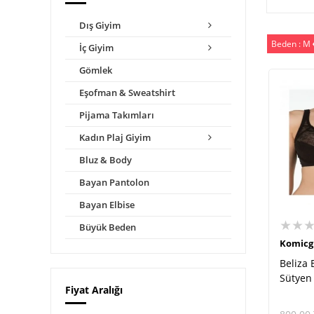
Dış Giyim
Beden : M
İç Giyim
Gömlek
Eşofman & Sweatshirt
Pijama Takımları
Kadın Plaj Giyim
Bluz & Body
Bayan Pantolon
Bayan Elbise
★★
Büyük Beden
Komicg
Beliza 
Sütyen
Fiyat Aralığı