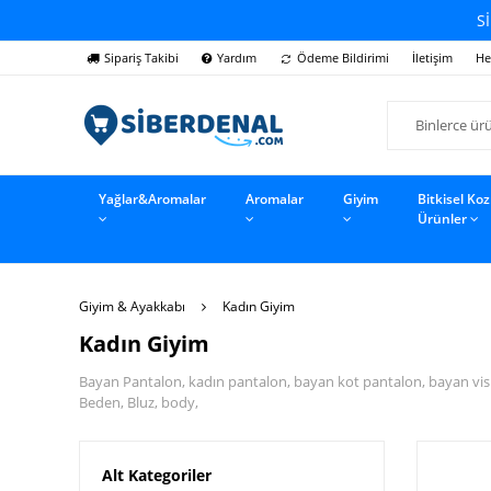
Sİ
Sipariş Takibi
Yardım
Ödeme Bildirimi
İletişim
He
Yağlar&Aromalar
Aromalar
Giyim
Bitkisel Ko
Ürünler
Giyim & Ayakkabı
Kadın Giyim
Kadın Giyim
Bayan Pantalon, kadın pantalon, bayan kot pantalon, bayan visk
Beden, Bluz, body,
Alt Kategoriler