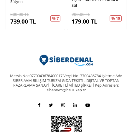
Sütyen
Stil
800.00
TL
200.00
TL
% 7
% 10
739.00
TL
179.00
TL
Mersis No: 0770043678400017 Vergi No: 7700436784 İşletme Adı:
SİBER AVM BİLİŞİM TURİZM GIDA TEKSTİL DİJİTAL VE TOPTAN
PAZARLAMA SANAYİ TİCARET LİMİTED ŞİRKETİ Kep Adresleri:
siberavm@hs01.kep.tr