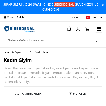
SİPARİŞLERİNİZ
24 SAAT
İÇİNDE
SİBERDENAL
GÜVENCESİ İLE
KARGO'DA!
Sipariş Takibi
Yardım
Öd
TRY ₺
Türkçe
Giyim & Ayakkabı
Kadın Giyim
Kadın Giyim
Bayan Pantalon, kadın pantalon, bayan kot pantalon, bayan viskon
pantalon, Bayan bermuda, bayan bermuda, jakar pantalon, korse
pantalon,fitilli pantalon,kadife pantolon çeşitleri , Bayan Bluz, Buyuk
Beden, Bluz, body,
ALT KATEGORİLER
FİLTRELE