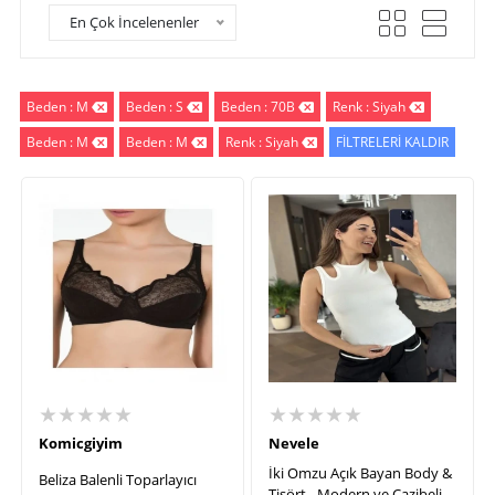
En Çok İncelenenler
Beden : M
Beden : S
Beden : 70B
Renk : Siyah
Beden : M
Beden : M
Renk : Siyah
FİLTRELERİ KALDIR
★★★★★
★★★★★
Komicgiyim
Nevele
İki Omzu Açık Bayan Body &
Beliza Balenli Toparlayıcı
Tişört - Modern ve Cazibeli