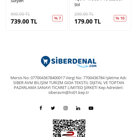
Sütyen
Stil
800.00
TL
200.00
TL
% 7
% 10
739.00
TL
179.00
TL
Mersis No: 0770043678400017 Vergi No: 7700436784 İşletme Adı:
SİBER AVM BİLİŞİM TURİZM GIDA TEKSTİL DİJİTAL VE TOPTAN
PAZARLAMA SANAYİ TİCARET LİMİTED ŞİRKETİ Kep Adresleri:
siberavm@hs01.kep.tr