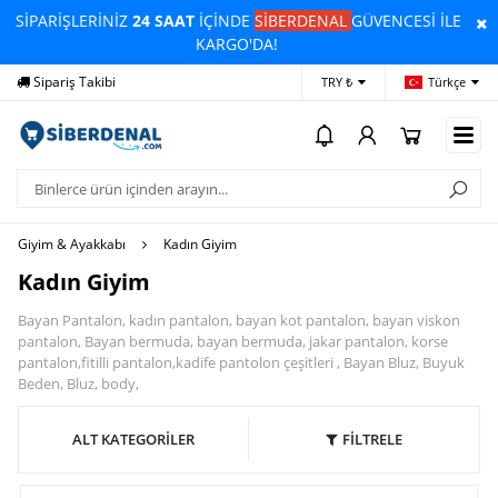
SİPARİŞLERİNİZ
24 SAAT
İÇİNDE
SİBERDENAL
GÜVENCESİ İLE
KARGO'DA!
Sipariş Takibi
Yardım
Öd
TRY ₺
Türkçe
Giyim & Ayakkabı
Kadın Giyim
Kadın Giyim
Bayan Pantalon, kadın pantalon, bayan kot pantalon, bayan viskon
pantalon, Bayan bermuda, bayan bermuda, jakar pantalon, korse
pantalon,fitilli pantalon,kadife pantolon çeşitleri , Bayan Bluz, Buyuk
Beden, Bluz, body,
ALT KATEGORİLER
FİLTRELE