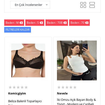
En Çok İncelenenler
Beden : M
Beden : S
Beden : 70B
Beden : 70
FİLTRELERİ KALDIR
★★★★★
★★★★★
Komicgiyim
Nevele
İki Omzu Açık Bayan Body &
Beliza Balenli Toparlayıcı
Tişört - Modern ve Cazibeli