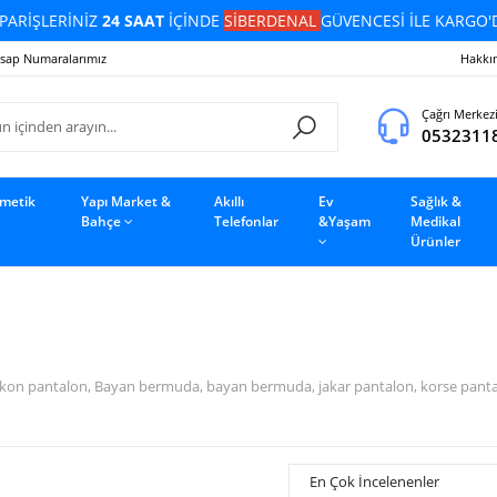
PARİŞLERİNİZ
24 SAAT
İÇİNDE
SİBERDENAL
GÜVENCESİ İLE KARGO'
sap Numaralarımız
Hakkı
Çağrı Merkez
0532311
zmetik
Yapı Market &
Akıllı
Ev
Sağlık &
Bahçe
Telefonlar
&Yaşam
Medikal
Ürünler
on pantalon, Bayan bermuda, bayan bermuda, jakar pantalon, korse pantalon,
En Çok İncelenenler