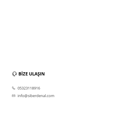
BİZE ULAŞIN
05323118916
info@siberdenal.com