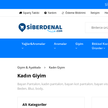
Sİ
Sipariş Takibi
Yardım
Ödeme Bildirimi
İletişim
He
Yağlar&Aromalar
Aromalar
Giyim
Bitkisel Ko
Ürünler
Giyim & Ayakkabı
Kadın Giyim
Kadın Giyim
Bayan Pantalon, kadın pantalon, bayan kot pantalon, bayan visk
Beden, Bluz, body,
Alt Kategoriler