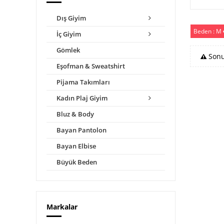
Dış Giyim
Beden : M
İç Giyim
Gömlek
Sonu
Eşofman & Sweatshirt
Pijama Takımları
Kadın Plaj Giyim
Bluz & Body
Bayan Pantolon
Bayan Elbise
Büyük Beden
Markalar