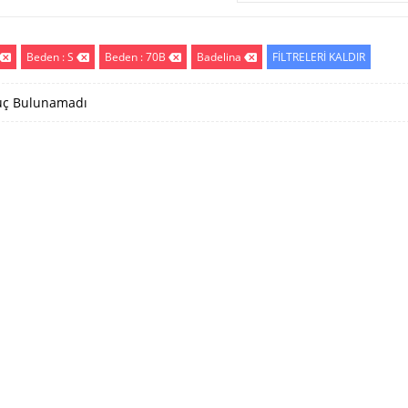
Beden : S
Beden : 70B
Badelina
FİLTRELERİ KALDIR
ç Bulunamadı