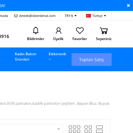
DA!
mızda
destek@siberdenal.com
TRY ₺
Türkçe
i
8916
Bildirimler
Üyelik
Favoriler
Sepetiniz
Kadın Bakım
Elektronik
Toptan Satış
Ürünleri
fitilli pantalon,kadife pantolon çeşitleri , Bayan Bluz, Buyuk