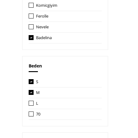
Komicgiyim
Ferolle
Nevele
Badelina
Beden
S
M
L
70
70B