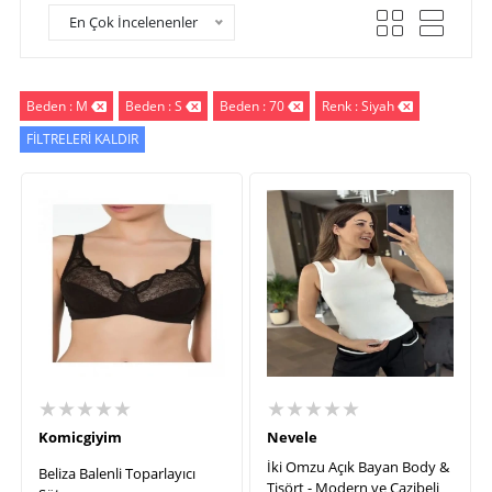
En Çok İncelenenler
Beden : M
Beden : S
Beden : 70
Renk : Siyah
FİLTRELERİ KALDIR
★★★★★
★★★★★
Komicgiyim
Nevele
İki Omzu Açık Bayan Body &
Beliza Balenli Toparlayıcı
Tişört - Modern ve Cazibeli