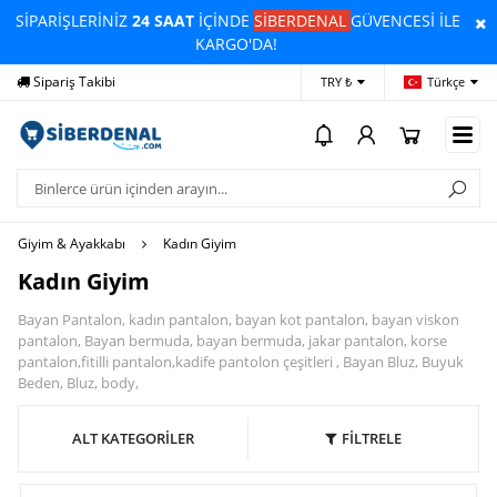
SİPARİŞLERİNİZ
24 SAAT
İÇİNDE
SİBERDENAL
GÜVENCESİ İLE
KARGO'DA!
Sipariş Takibi
Yardım
Öd
TRY ₺
Türkçe
Giyim & Ayakkabı
Kadın Giyim
Kadın Giyim
Bayan Pantalon, kadın pantalon, bayan kot pantalon, bayan viskon
pantalon, Bayan bermuda, bayan bermuda, jakar pantalon, korse
pantalon,fitilli pantalon,kadife pantolon çeşitleri , Bayan Bluz, Buyuk
Beden, Bluz, body,
ALT KATEGORİLER
FİLTRELE