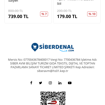
Sütyen
Stil
800.00
TL
200.00
TL
% 7
% 10
739.00
TL
179.00
TL
Mersis No: 0770043678400017 Vergi No: 7700436784 İşletme Adı:
SİBER AVM BİLİŞİM TURİZM GIDA TEKSTİL DİJİTAL VE TOPTAN
PAZARLAMA SANAYİ TİCARET LİMİTED ŞİRKETİ Kep Adresleri:
siberavm@hs01.kep.tr