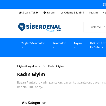
Sİ
Sipariş Takibi
Yardım
Ödeme Bildirimi
İletişim
He
Yağlar&Aromalar
Aromalar
Giyim
Bitkisel Ko
Ürünler
Giyim & Ayakkabı
Kadın Giyim
Kadın Giyim
Bayan Pantalon, kadın pantalon, bayan kot pantalon, bayan visk
Beden, Bluz, body,
Alt Kategoriler