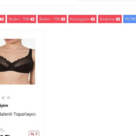
Beden : 70B
Beden : 70B
Komicgiyim
Badelina
FİLTR
★★★
iyim
Balenli Toparlayıcı
TL
% 7