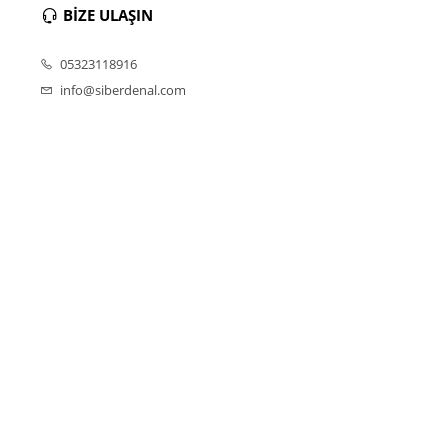
BİZE ULAŞIN
05323118916
info@siberdenal.com