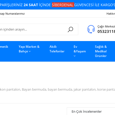
PARİŞLERİNİZ
24 SAAT
İÇİNDE
SİBERDENAL
GÜVENCESİ İLE KARGO'
sap Numaralarımız
Hakkı
Çağrı Merkez
0532311
zmetik
Yapı Market &
Akıllı
Ev
Sağlık &
Bahçe
Telefonlar
&Yaşam
Medikal
Ürünler
on pantalon, Bayan bermuda, bayan bermuda, jakar pantalon, korse pantalon,
En Çok İncelenenler