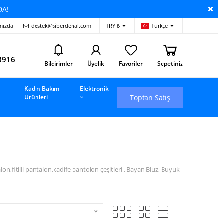
DA!
mızda
destek@siberdenal.com
TRY ₺
Türkçe
i
8916
Bildirimler
Üyelik
Favoriler
Sepetiniz
Kadın Bakım
Elektronik
Toptan Satış
Ürünleri
fitilli pantalon,kadife pantolon çeşitleri , Bayan Bluz, Buyuk