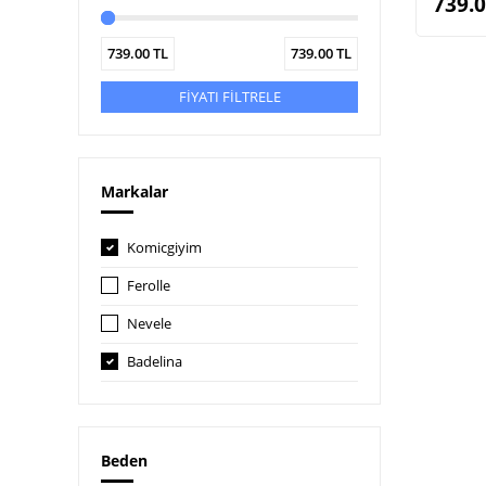
739.
739.00
TL
739.00
TL
FİYATI FİLTRELE
Markalar
Komicgiyim
Ferolle
Nevele
Badelina
Beden