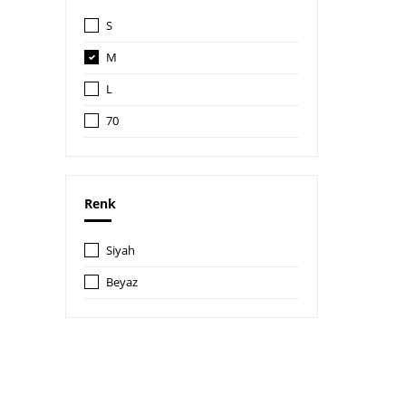
S
M
L
70
70B
Renk
Siyah
Beyaz