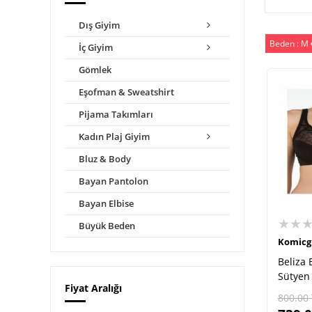
Dış Giyim
Beden : M
İç Giyim
Gömlek
Eşofman & Sweatshirt
Pijama Takımları
Kadın Plaj Giyim
Bluz & Body
Bayan Pantolon
Bayan Elbise
★★
Büyük Beden
Komicg
Beliza 
Sütyen
Fiyat Aralığı
800.00