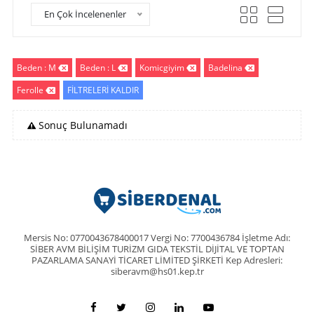
En Çok İncelenenler
Beden : M
Beden : L
Komicgiyim
Badelina
Ferolle
FİLTRELERİ KALDIR
Sonuç Bulunamadı
Mersis No: 0770043678400017 Vergi No: 7700436784 İşletme Adı:
SİBER AVM BİLİŞİM TURİZM GIDA TEKSTİL DİJİTAL VE TOPTAN
PAZARLAMA SANAYİ TİCARET LİMİTED ŞİRKETİ Kep Adresleri:
siberavm@hs01.kep.tr