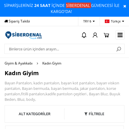
SİPARİŞLERİNİZ
24 SAAT
İÇİNDE
SİBERDENAL
GÜVENCESİ İLE
KARGO'DA!
Sipariş Takibi
Yardım
Öd
TRY ₺
Türkçe
Giyim & Ayakkabı
Kadın Giyim
Kadın Giyim
Bayan Pantalon, kadın pantalon, bayan kot pantalon, bayan viskon
pantalon, Bayan bermuda, bayan bermuda, jakar pantalon, korse
pantalon,fitilli pantalon,kadife pantolon çeşitleri , Bayan Bluz, Buyuk
Beden, Bluz, body,
ALT KATEGORİLER
FİLTRELE