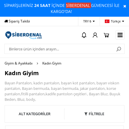
SİPARİŞLERİNİZ
24 SAAT
İÇİNDE
SİBERDENAL
GÜVENCESİ İLE
KARGO'DA!
Sipariş Takibi
Yardım
Öd
TRY ₺
Türkçe
Giyim & Ayakkabı
Kadın Giyim
Kadın Giyim
Bayan Pantalon, kadın pantalon, bayan kot pantalon, bayan viskon
pantalon, Bayan bermuda, bayan bermuda, jakar pantalon, korse
pantalon,fitilli pantalon,kadife pantolon çeşitleri , Bayan Bluz, Buyuk
Beden, Bluz, body,
ALT KATEGORİLER
FİLTRELE