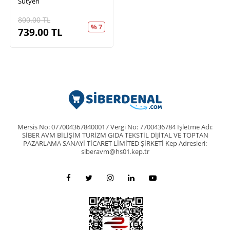
Sütyen
800.00
TL
% 7
739.00
TL
Mersis No: 0770043678400017 Vergi No: 7700436784 İşletme Adı:
SİBER AVM BİLİŞİM TURİZM GIDA TEKSTİL DİJİTAL VE TOPTAN
PAZARLAMA SANAYİ TİCARET LİMİTED ŞİRKETİ Kep Adresleri:
siberavm@hs01.kep.tr