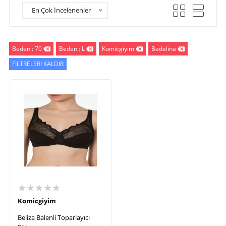
En Çok İncelenenler
Beden : 70
Beden : L
Komicgiyim
Badelina
FİLTRELERİ KALDIR
★★★★★
Komicgiyim
Beliza Balenli Toparlayıcı