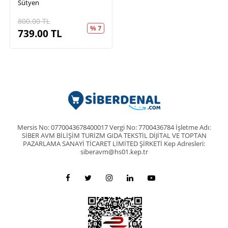
Sütyen
800.00
TL
% 7
739.00
TL
Mersis No: 0770043678400017 Vergi No: 7700436784 İşletme Adı:
SİBER AVM BİLİŞİM TURİZM GIDA TEKSTİL DİJİTAL VE TOPTAN
PAZARLAMA SANAYİ TİCARET LİMİTED ŞİRKETİ Kep Adresleri:
siberavm@hs01.kep.tr