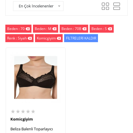
En Çok İncelenenler
Beden : 70
Beden : M
Beden : 70B
Beden : S
Renk : Siyah
Komicgiyim
FİLTRELERİ KALDIR
★★★★★
Komicgiyim
Beliza Balenli Toparlayıcı