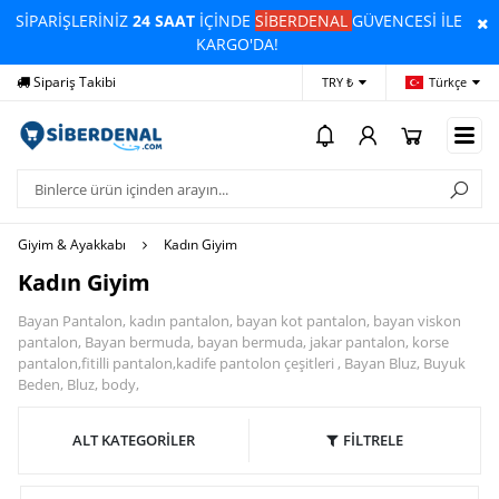
SİPARİŞLERİNİZ
24 SAAT
İÇİNDE
SİBERDENAL
GÜVENCESİ İLE
KARGO'DA!
Sipariş Takibi
Yardım
Öd
TRY ₺
Türkçe
Giyim & Ayakkabı
Kadın Giyim
Kadın Giyim
Bayan Pantalon, kadın pantalon, bayan kot pantalon, bayan viskon
pantalon, Bayan bermuda, bayan bermuda, jakar pantalon, korse
pantalon,fitilli pantalon,kadife pantolon çeşitleri , Bayan Bluz, Buyuk
Beden, Bluz, body,
ALT KATEGORİLER
FİLTRELE