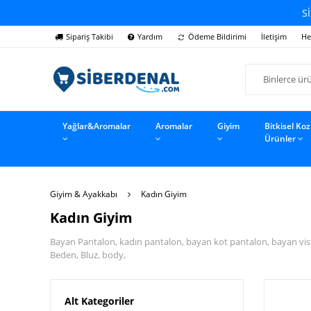
Sİ
Sipariş Takibi
Yardım
Ödeme Bildirimi
İletişim
He
Yağlar&Aromalar
Aromalar
Giyim
Bitkisel Ko
Ürünler
Giyim & Ayakkabı
Kadın Giyim
Kadın Giyim
Bayan Pantalon, kadın pantalon, bayan kot pantalon, bayan visk
Beden, Bluz, body,
Alt Kategoriler