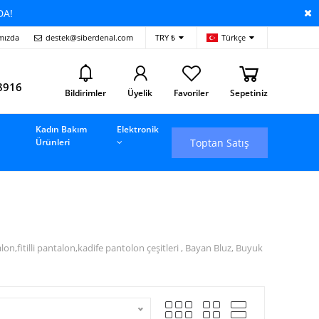
DA!
mızda
destek@siberdenal.com
TRY ₺
Türkçe
i
8916
Bildirimler
Üyelik
Favoriler
Sepetiniz
Kadın Bakım
Elektronik
Toptan Satış
Ürünleri
fitilli pantalon,kadife pantolon çeşitleri , Bayan Bluz, Buyuk