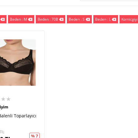
Beden : M
Beden : 70B
Beden : S
Beden : L
Komicgiy
★★★
iyim
Balenli Toparlayıcı
TL
% 7