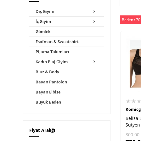
Dış Giyim
Beden : 70
İç Giyim
Gömlek
Eşofman & Sweatshirt
Pijama Takımları
Kadın Plaj Giyim
Bluz & Body
Bayan Pantolon
Bayan Elbise
★★
Büyük Beden
Komicg
Beliza 
Sütyen
Fiyat Aralığı
800.00