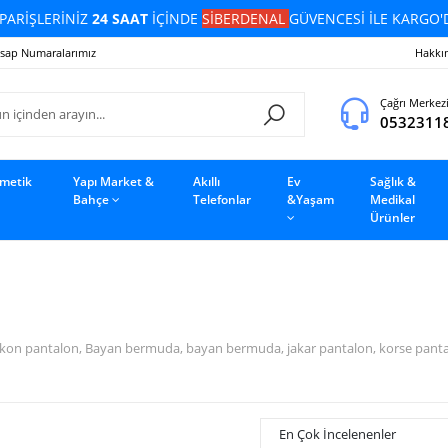
PARİŞLERİNİZ
24 SAAT
İÇİNDE
SİBERDENAL
GÜVENCESİ İLE KARGO'
sap Numaralarımız
Hakkı
Çağrı Merkez
0532311
zmetik
Yapı Market &
Akıllı
Ev
Sağlık &
Bahçe
Telefonlar
&Yaşam
Medikal
Ürünler
on pantalon, Bayan bermuda, bayan bermuda, jakar pantalon, korse pantalon,
En Çok İncelenenler