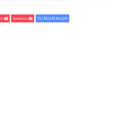
im
Badelina
FİLTRELERİ KALDIR