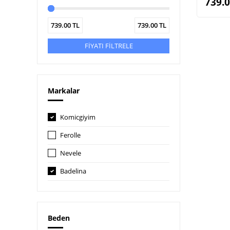
739.
739.00
TL
739.00
TL
FİYATI FİLTRELE
Markalar
Komicgiyim
Ferolle
Nevele
Badelina
Beden