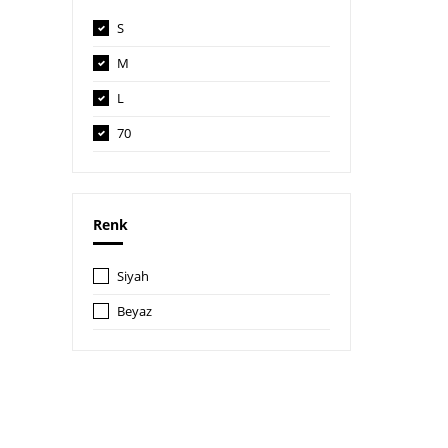
S
M
L
70
70B
Renk
Siyah
Beyaz