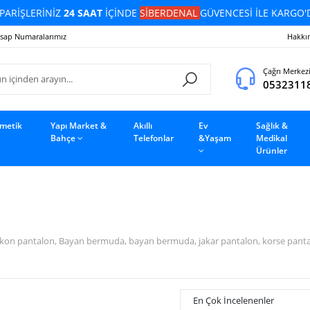
PARİŞLERİNİZ
24 SAAT
İÇİNDE
SİBERDENAL
GÜVENCESİ İLE KARGO'
sap Numaralarımız
Hakkı
Çağrı Merkez
0532311
zmetik
Yapı Market &
Akıllı
Ev
Sağlık &
Bahçe
Telefonlar
&Yaşam
Medikal
Ürünler
on pantalon, Bayan bermuda, bayan bermuda, jakar pantalon, korse pantalon,
En Çok İncelenenler