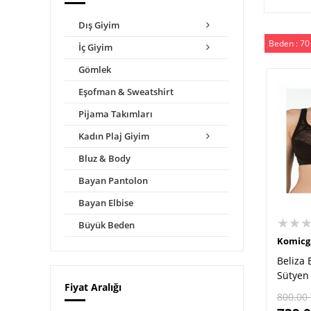
Dış Giyim
Beden : 70
İç Giyim
Gömlek
Eşofman & Sweatshirt
Pijama Takımları
Kadın Plaj Giyim
Bluz & Body
Bayan Pantolon
Bayan Elbise
★★
Büyük Beden
Komicg
Beliza 
Sütyen
Fiyat Aralığı
800.00