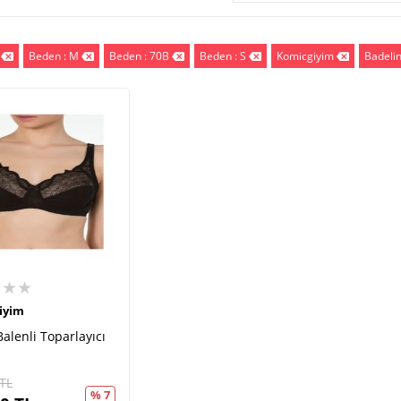
Beden : M
Beden : 70B
Beden : S
Komicgiyim
Badeli
★★★
iyim
Balenli Toparlayıcı
TL
% 7