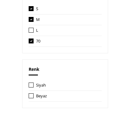
S
M
L
70
70B
Renk
Siyah
Beyaz