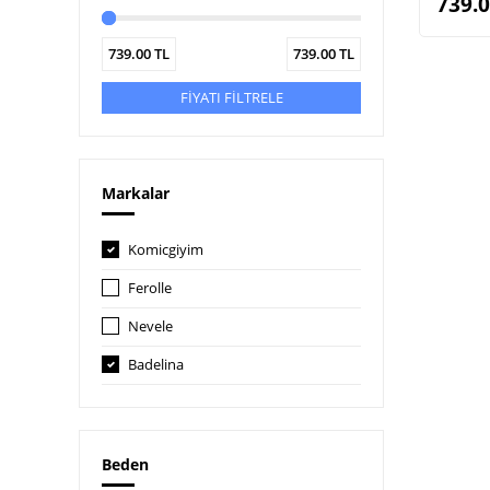
739.
739.00
TL
739.00
TL
FİYATI FİLTRELE
Markalar
Komicgiyim
Ferolle
Nevele
Badelina
Beden