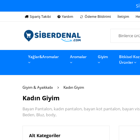
Sİ
Sipariş Takibi
Yardım
Ödeme Bildirimi
İletişim
He
Yağlar&Aromalar
Aromalar
Giyim
Bitkisel Ko
Ürünler
Giyim & Ayakkabı
Kadın Giyim
Kadın Giyim
Bayan Pantalon, kadın pantalon, bayan kot pantalon, bayan visk
Beden, Bluz, body,
Alt Kategoriler