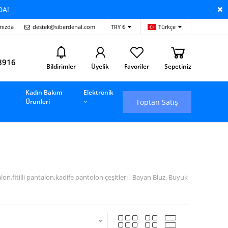
DA!
mızda
destek@siberdenal.com
TRY ₺
Türkçe
i
8916
Bildirimler
Üyelik
Favoriler
Sepetiniz
Kadın Bakım
Elektronik
Toptan Satış
Ürünleri
fitilli pantalon,kadife pantolon çeşitleri , Bayan Bluz, Buyuk