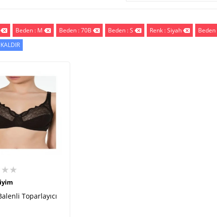
Beden : M
Beden : 70B
Beden : S
Renk : Siyah
Beden 
 KALDIR
★★★
iyim
Balenli Toparlayıcı