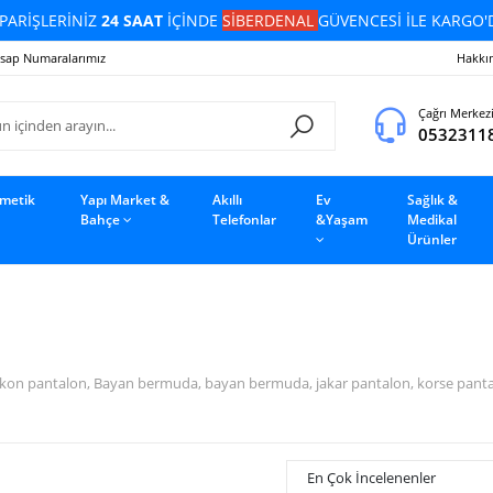
PARİŞLERİNİZ
24 SAAT
İÇİNDE
SİBERDENAL
GÜVENCESİ İLE KARGO'
sap Numaralarımız
Hakkı
Çağrı Merkez
0532311
zmetik
Yapı Market &
Akıllı
Ev
Sağlık &
Bahçe
Telefonlar
&Yaşam
Medikal
Ürünler
on pantalon, Bayan bermuda, bayan bermuda, jakar pantalon, korse pantalon,
En Çok İncelenenler