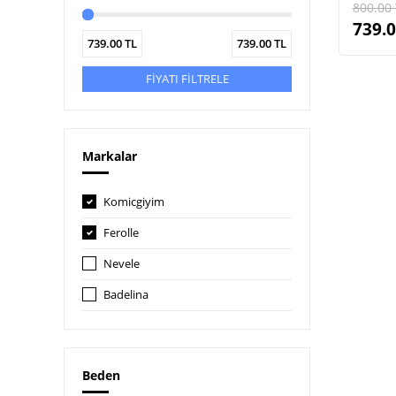
800.00
739.
739.00
TL
739.00
TL
FİYATI FİLTRELE
Markalar
Komicgiyim
Ferolle
Nevele
Badelina
Beden