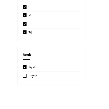
S
M
L
70
70B
Renk
Siyah
Beyaz