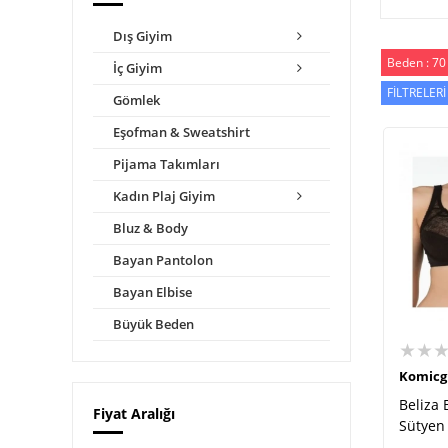
Dış Giyim
Beden : 70
İç Giyim
FİLTRELERİ
Gömlek
Eşofman & Sweatshirt
Pijama Takımları
Kadın Plaj Giyim
Bluz & Body
Bayan Pantolon
Bayan Elbise
Büyük Beden
★★
Komicg
Beliza 
Fiyat Aralığı
Sütyen