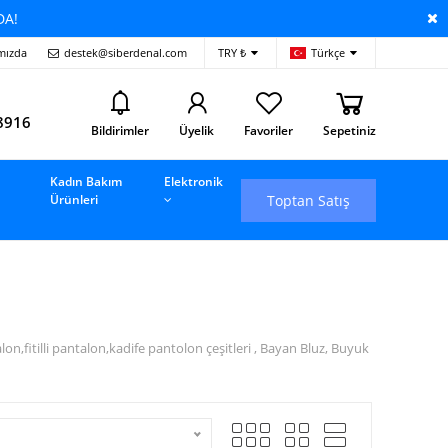
DA!
mızda
destek@siberdenal.com
TRY ₺
Türkçe
i
8916
Bildirimler
Üyelik
Favoriler
Sepetiniz
Kadın Bakım
Elektronik
Toptan Satış
Ürünleri
fitilli pantalon,kadife pantolon çeşitleri , Bayan Bluz, Buyuk