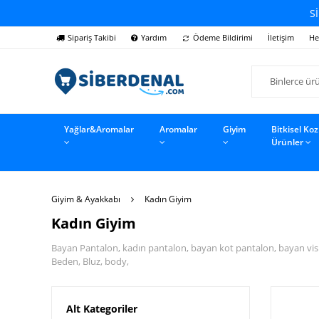
Sİ
Sipariş Takibi
Yardım
Ödeme Bildirimi
İletişim
He
Yağlar&Aromalar
Aromalar
Giyim
Bitkisel Ko
Ürünler
Giyim & Ayakkabı
Kadın Giyim
Kadın Giyim
Bayan Pantalon, kadın pantalon, bayan kot pantalon, bayan visk
Beden, Bluz, body,
Alt Kategoriler