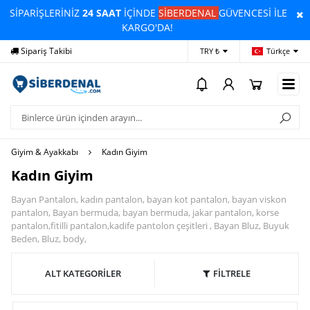
SİPARİŞLERİNİZ
24 SAAT
İÇİNDE
SİBERDENAL
GÜVENCESİ İLE
KARGO'DA!
Sipariş Takibi
Yardım
Öd
TRY ₺
Türkçe
Giyim & Ayakkabı
Kadın Giyim
Kadın Giyim
Bayan Pantalon, kadın pantalon, bayan kot pantalon, bayan viskon
pantalon, Bayan bermuda, bayan bermuda, jakar pantalon, korse
pantalon,fitilli pantalon,kadife pantolon çeşitleri , Bayan Bluz, Buyuk
Beden, Bluz, body,
ALT KATEGORİLER
FİLTRELE