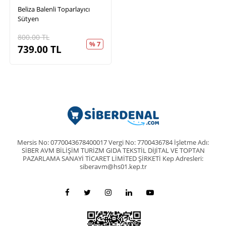
Beliza Balenli Toparlayıcı
Sütyen
800.00
TL
% 7
739.00
TL
Mersis No: 0770043678400017 Vergi No: 7700436784 İşletme Adı:
SİBER AVM BİLİŞİM TURİZM GIDA TEKSTİL DİJİTAL VE TOPTAN
PAZARLAMA SANAYİ TİCARET LİMİTED ŞİRKETİ Kep Adresleri:
siberavm@hs01.kep.tr