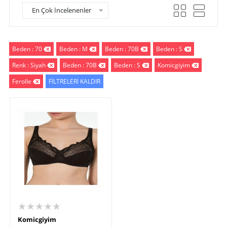
En Çok İncelenenler
Beden : 70
Beden : M
Beden : 70B
Beden : S
Renk : Siyah
Beden : 70B
Beden : S
Komicgiyim
Ferolle
FİLTRELERİ KALDIR
★★★★★
Komicgiyim