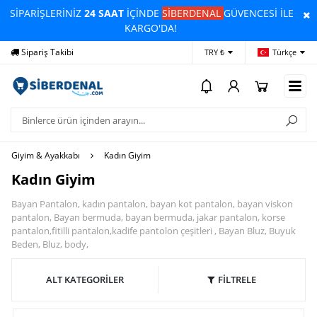
SİPARİŞLERİNİZ
24 SAAT
İÇİNDE
SİBERDENAL
GÜVENCESİ İLE
KARGO'DA!
Sipariş Takibi
Yardım
Öd
TRY ₺
Türkçe
Giyim & Ayakkabı
Kadın Giyim
Kadın Giyim
Bayan Pantalon, kadın pantalon, bayan kot pantalon, bayan viskon
pantalon, Bayan bermuda, bayan bermuda, jakar pantalon, korse
pantalon,fitilli pantalon,kadife pantolon çeşitleri , Bayan Bluz, Buyuk
Beden, Bluz, body,
ALT KATEGORİLER
FİLTRELE