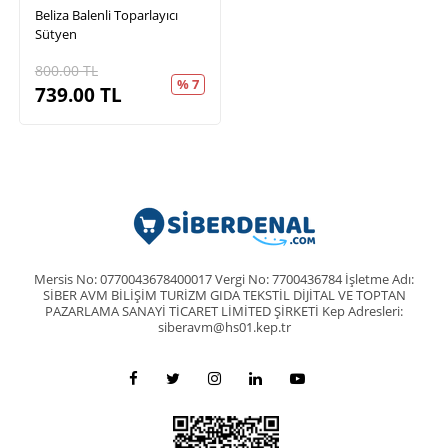
Beliza Balenli Toparlayıcı
Sütyen
800.00
TL
% 7
739.00
TL
Mersis No: 0770043678400017 Vergi No: 7700436784 İşletme Adı:
SİBER AVM BİLİŞİM TURİZM GIDA TEKSTİL DİJİTAL VE TOPTAN
PAZARLAMA SANAYİ TİCARET LİMİTED ŞİRKETİ Kep Adresleri:
siberavm@hs01.kep.tr