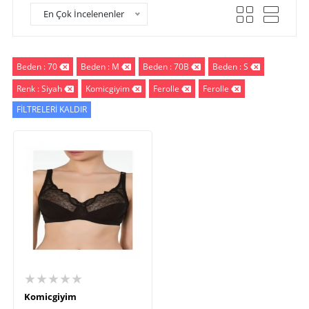
En Çok İncelenenler
Beden : 70
Beden : M
Beden : 70B
Beden : S
Renk : Siyah
Komicgiyim
Ferolle
Ferolle
FİLTRELERİ KALDIR
★★★★★
Komicgiyim