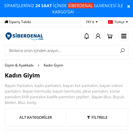
SİPARİŞLERİNİZ
24 SAAT
İÇİNDE
SİBERDENAL
GÜVENCESİ İLE
KARGO'DA!
Sipariş Takibi
Yardım
Öd
TRY ₺
Türkçe
Giyim & Ayakkabı
Kadın Giyim
Kadın Giyim
Bayan Pantalon, kadın pantalon, bayan kot pantalon, bayan viskon
pantalon, Bayan bermuda, bayan bermuda, jakar pantalon, korse
pantalon,fitilli pantalon,kadife pantolon çeşitleri , Bayan Bluz, Buyuk
Beden, Bluz, body,
ALT KATEGORİLER
FİLTRELE