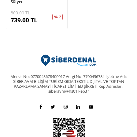
Sütyen
800.00
TL
% 7
739.00
TL
Mersis No: 0770043678400017 Vergi No: 7700436784 İşletme Adı:
SİBER AVM BİLİŞİM TURİZM GIDA TEKSTİL DİJİTAL VE TOPTAN
PAZARLAMA SANAYİ TİCARET LİMİTED ŞİRKETİ Kep Adresleri:
siberavm@hs01.kep.tr