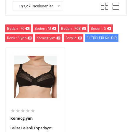
En Çok İncelenenler
Beden : 70
Beden : M
Beden : 70B
Beden : S
Renk : Siyah
Komicgiyim
Ferolle
FİLTRELERİ KALDIR
★★★★★
Komicgiyim
Beliza Balenli Toparlayıcı