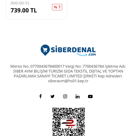
800.00
TL
% 7
739.00
TL
Mersis No: 0770043678400017 Vergi No: 7700436784 İşletme Adı:
SİBER AVM BİLİŞİM TURİZM GIDA TEKSTİL DİJİTAL VE TOPTAN
PAZARLAMA SANAYİ TİCARET LİMİTED ŞİRKETİ Kep Adresleri:
siberavm@hs01.kep.tr