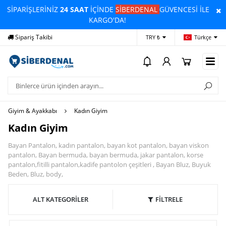
SİPARİŞLERİNİZ
24 SAAT
İÇİNDE
SİBERDENAL
GÜVENCESİ İLE
KARGO'DA!
Sipariş Takibi
Yardım
Öd
TRY ₺
Türkçe
Giyim & Ayakkabı
Kadın Giyim
Kadın Giyim
Bayan Pantalon, kadın pantalon, bayan kot pantalon, bayan viskon
pantalon, Bayan bermuda, bayan bermuda, jakar pantalon, korse
pantalon,fitilli pantalon,kadife pantolon çeşitleri , Bayan Bluz, Buyuk
Beden, Bluz, body,
ALT KATEGORİLER
FİLTRELE