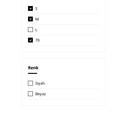
S
M
L
70
70B
Renk
Siyah
Beyaz