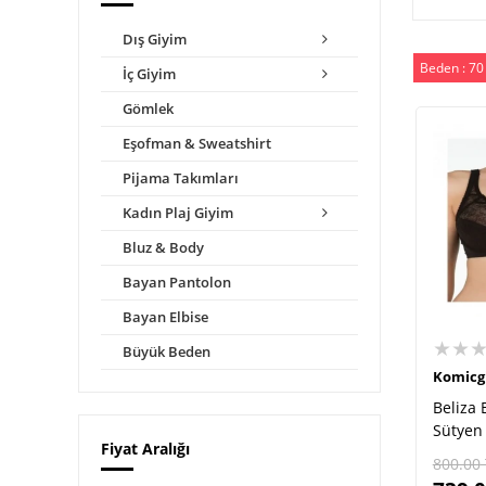
Dış Giyim
Beden : 70
İç Giyim
Gömlek
Eşofman & Sweatshirt
Pijama Takımları
Kadın Plaj Giyim
Bluz & Body
Bayan Pantolon
Bayan Elbise
★★
Büyük Beden
Komicg
Beliza 
Sütyen
Fiyat Aralığı
800.00