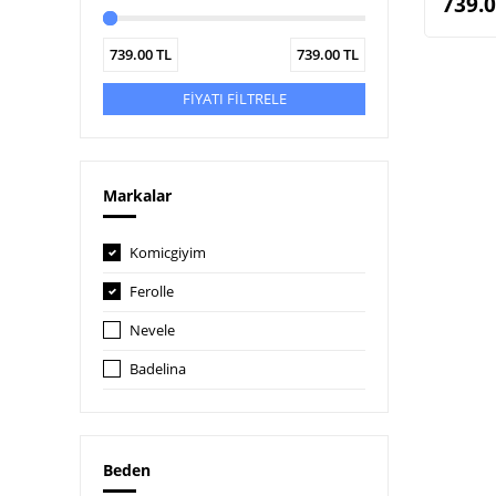
739.
739.00
TL
739.00
TL
FİYATI FİLTRELE
Markalar
Komicgiyim
Ferolle
Nevele
Badelina
Beden