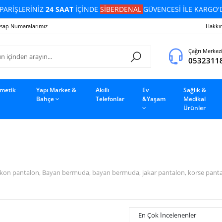
PARİŞLERİNİZ
24 SAAT
İÇİNDE
SİBERDENAL
GÜVENCESİ İLE KARGO'
sap Numaralarımız
Hakkı
Çağrı Merkez
0532311
zmetik
Yapı Market &
Akıllı
Ev
Sağlık &
Bahçe
Telefonlar
&Yaşam
Medikal
Ürünler
on pantalon, Bayan bermuda, bayan bermuda, jakar pantalon, korse pantalon,
En Çok İncelenenler