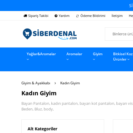
Sİ
Sipariş Takibi
Yardım
Ödeme Bildirimi
İletişim
He
Yağlar&Aromalar
Aromalar
Giyim
Bitkisel Ko
Ürünler
Giyim & Ayakkabı
Kadın Giyim
Kadın Giyim
Bayan Pantalon, kadın pantalon, bayan kot pantalon, bayan visk
Beden, Bluz, body,
Alt Kategoriler