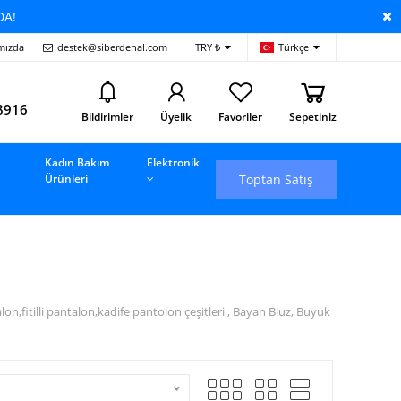
DA!
mızda
destek@siberdenal.com
TRY ₺
Türkçe
i
8916
Bildirimler
Üyelik
Favoriler
Sepetiniz
Kadın Bakım
Elektronik
Toptan Satış
Ürünleri
fitilli pantalon,kadife pantolon çeşitleri , Bayan Bluz, Buyuk