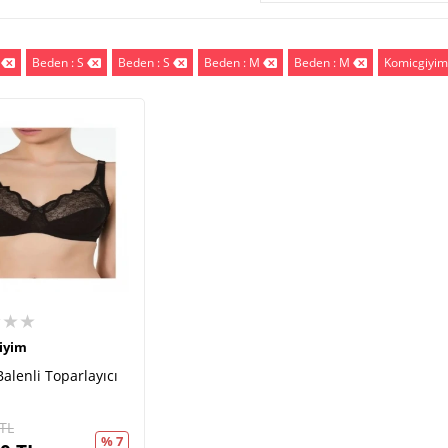
Beden : S
Beden : S
Beden : M
Beden : M
Komicgiyi
★★★
iyim
Balenli Toparlayıcı
TL
% 7