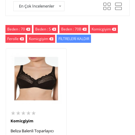
En Çok İncelenenler
Beden : 70
Beden : S
Beden : 70B
Komicgiyim
Ferolle
Komicgiyim
FİLTRELERİ KALDIR
★★★★★
Komicgiyim
Beliza Balenli Toparlayıcı