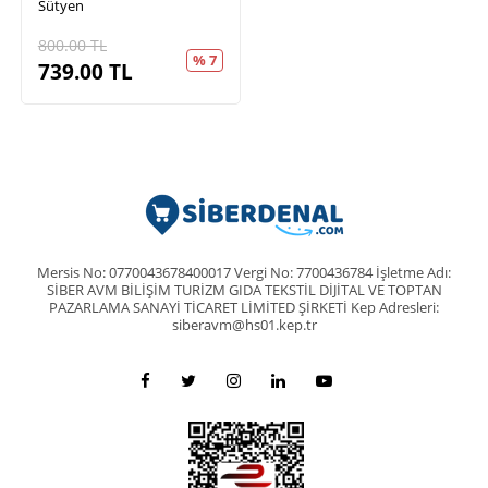
Sütyen
800.00
TL
% 7
739.00
TL
Mersis No: 0770043678400017 Vergi No: 7700436784 İşletme Adı:
SİBER AVM BİLİŞİM TURİZM GIDA TEKSTİL DİJİTAL VE TOPTAN
PAZARLAMA SANAYİ TİCARET LİMİTED ŞİRKETİ Kep Adresleri:
siberavm@hs01.kep.tr