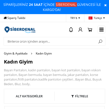
SİPARİŞLERİNİZ
24 SAAT
İÇİNDE
SİBERDENAL
GÜVENCESİ İLE
KARGO'DA!
Sipariş Takibi
Yardım
Öd
TRY ₺
Türkçe
Giyim & Ayakkabı
Kadın Giyim
Kadın Giyim
Bayan Pantalon, kadın pantalon, bayan kot pantalon, bayan viskon
pantalon, Bayan bermuda, bayan bermuda, jakar pantalon, korse
pantalon,fitilli pantalon,kadife pantolon çeşitleri , Bayan Bluz, Buyuk
Beden, Bluz, body,
ALT KATEGORİLER
FİLTRELE