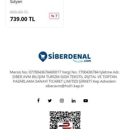
Sütyen
800.00
TL
% 7
739.00
TL
Mersis No: 0770043678400017 Vergi No: 7700436784 İşletme Adı:
SİBER AVM BİLİŞİM TURİZM GIDA TEKSTİL DİJİTAL VE TOPTAN
PAZARLAMA SANAYİ TİCARET LİMİTED ŞİRKETİ Kep Adresleri:
siberavm@hs01.kep.tr