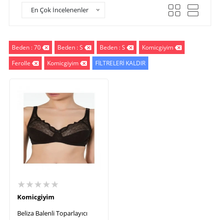
En Çok İncelenenler
Beden : 70
Beden : S
Beden : S
Komicgiyim
Ferolle
Komicgiyim
FİLTRELERİ KALDIR
★★★★★
Komicgiyim
Beliza Balenli Toparlayıcı