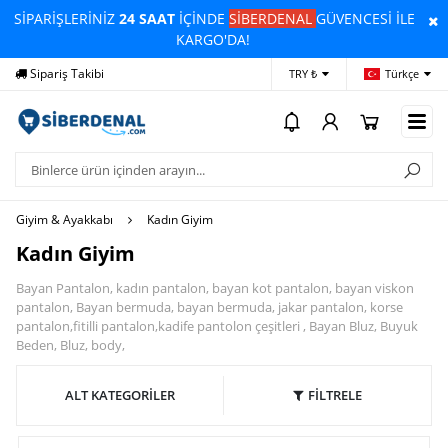
SİPARİŞLERİNİZ
24 SAAT
İÇİNDE
SİBERDENAL
GÜVENCESİ İLE
KARGO'DA!
Sipariş Takibi
Yardım
Öd
TRY ₺
Türkçe
Giyim & Ayakkabı
Kadın Giyim
Kadın Giyim
Bayan Pantalon, kadın pantalon, bayan kot pantalon, bayan viskon
pantalon, Bayan bermuda, bayan bermuda, jakar pantalon, korse
pantalon,fitilli pantalon,kadife pantolon çeşitleri , Bayan Bluz, Buyuk
Beden, Bluz, body,
ALT KATEGORİLER
FİLTRELE