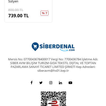
Sütyen
800.00
TL
% 7
739.00
TL
Mersis No: 0770043678400017 Vergi No: 7700436784 İşletme Adı:
SİBER AVM BİLİŞİM TURİZM GIDA TEKSTİL DİJİTAL VE TOPTAN
PAZARLAMA SANAYİ TİCARET LİMİTED ŞİRKETİ Kep Adresleri:
siberavm@hs01.kep.tr