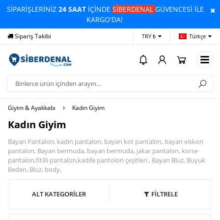
SİPARİŞLERİNİZ
24 SAAT
İÇİNDE
SİBERDENAL
GÜVENCESİ İLE
KARGO'DA!
Sipariş Takibi
Yardım
Öd
TRY ₺
Türkçe
Giyim & Ayakkabı
Kadın Giyim
Kadın Giyim
Bayan Pantalon, kadın pantalon, bayan kot pantalon, bayan viskon
pantalon, Bayan bermuda, bayan bermuda, jakar pantalon, korse
pantalon,fitilli pantalon,kadife pantolon çeşitleri , Bayan Bluz, Buyuk
Beden, Bluz, body,
ALT KATEGORİLER
FİLTRELE