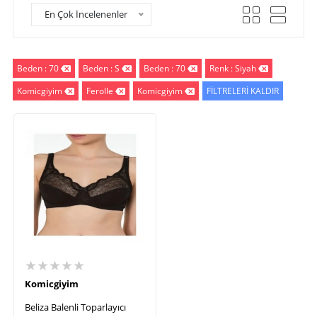
En Çok İncelenenler
Beden : 70
Beden : S
Beden : 70
Renk : Siyah
Komicgiyim
Ferolle
Komicgiyim
FİLTRELERİ KALDIR
★★★★★
Komicgiyim
Beliza Balenli Toparlayıcı