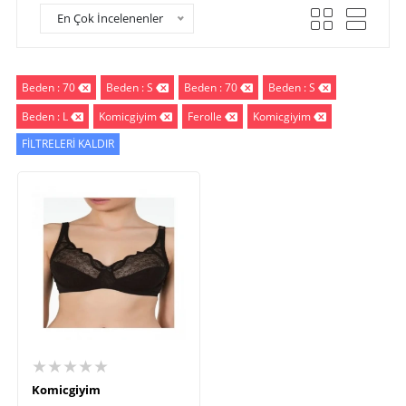
En Çok İncelenenler
Beden : 70
Beden : S
Beden : 70
Beden : S
Beden : L
Komicgiyim
Ferolle
Komicgiyim
FİLTRELERİ KALDIR
★★★★★
Komicgiyim