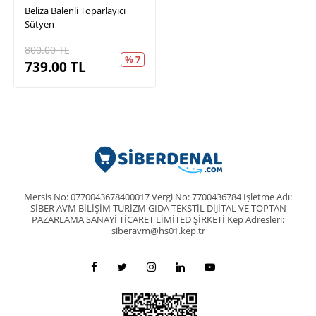
Beliza Balenli Toparlayıcı
Sütyen
800.00
TL
% 7
739.00
TL
Mersis No: 0770043678400017 Vergi No: 7700436784 İşletme Adı:
SİBER AVM BİLİŞİM TURİZM GIDA TEKSTİL DİJİTAL VE TOPTAN
PAZARLAMA SANAYİ TİCARET LİMİTED ŞİRKETİ Kep Adresleri:
siberavm@hs01.kep.tr