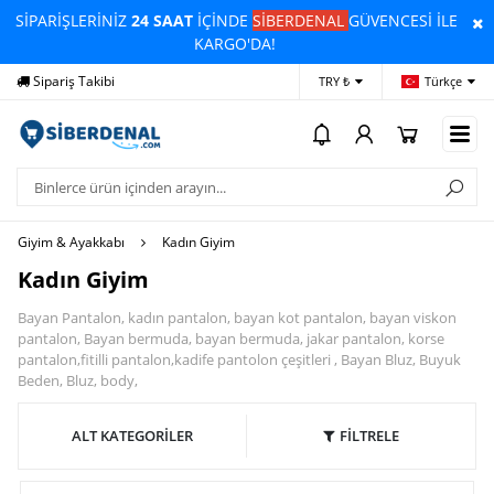
SİPARİŞLERİNİZ
24 SAAT
İÇİNDE
SİBERDENAL
GÜVENCESİ İLE
KARGO'DA!
Sipariş Takibi
Yardım
Öd
TRY ₺
Türkçe
Giyim & Ayakkabı
Kadın Giyim
Kadın Giyim
Bayan Pantalon, kadın pantalon, bayan kot pantalon, bayan viskon
pantalon, Bayan bermuda, bayan bermuda, jakar pantalon, korse
pantalon,fitilli pantalon,kadife pantolon çeşitleri , Bayan Bluz, Buyuk
Beden, Bluz, body,
ALT KATEGORİLER
FİLTRELE