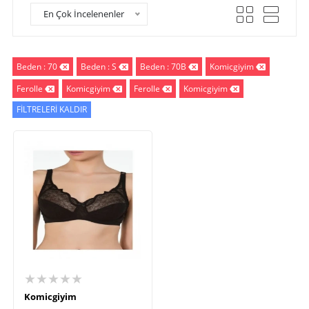
En Çok İncelenenler
Beden : 70
Beden : S
Beden : 70B
Komicgiyim
Ferolle
Komicgiyim
Ferolle
Komicgiyim
FİLTRELERİ KALDIR
★★★★★
Komicgiyim