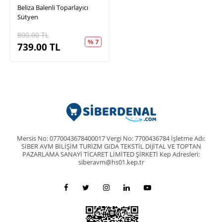
Beliza Balenli Toparlayıcı
Sütyen
800.00
TL
% 7
739.00
TL
Mersis No: 0770043678400017 Vergi No: 7700436784 İşletme Adı:
SİBER AVM BİLİŞİM TURİZM GIDA TEKSTİL DİJİTAL VE TOPTAN
PAZARLAMA SANAYİ TİCARET LİMİTED ŞİRKETİ Kep Adresleri:
siberavm@hs01.kep.tr