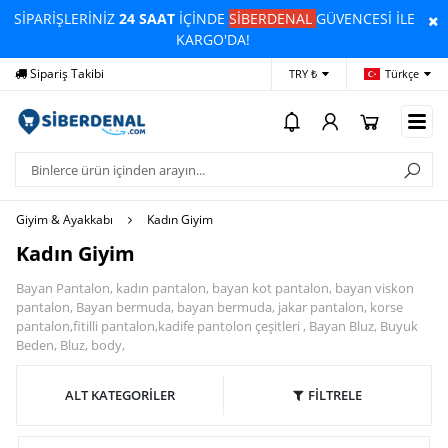
SİPARİŞLERİNİZ
24 SAAT
İÇİNDE
SİBERDENAL
GÜVENCESİ İLE
KARGO'DA!
Sipariş Takibi
Yardım
Öd
TRY ₺
Türkçe
Giyim & Ayakkabı
Kadın Giyim
Kadın Giyim
Bayan Pantalon, kadın pantalon, bayan kot pantalon, bayan viskon
pantalon, Bayan bermuda, bayan bermuda, jakar pantalon, korse
pantalon,fitilli pantalon,kadife pantolon çeşitleri , Bayan Bluz, Buyuk
Beden, Bluz, body,
ALT KATEGORİLER
FİLTRELE