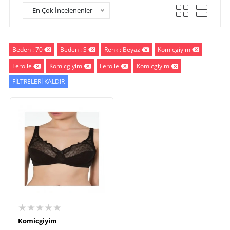
En Çok İncelenenler
Beden : 70
Beden : S
Renk : Beyaz
Komicgiyim
Ferolle
Komicgiyim
Ferolle
Komicgiyim
FİLTRELERİ KALDIR
★★★★★
Komicgiyim