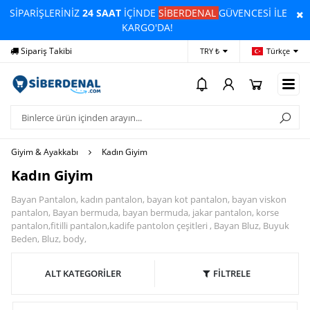
SİPARİŞLERİNİZ
24 SAAT
İÇİNDE
SİBERDENAL
GÜVENCESİ İLE
KARGO'DA!
Sipariş Takibi
Yardım
Öd
TRY ₺
Türkçe
Giyim & Ayakkabı
Kadın Giyim
Kadın Giyim
Bayan Pantalon, kadın pantalon, bayan kot pantalon, bayan viskon
pantalon, Bayan bermuda, bayan bermuda, jakar pantalon, korse
pantalon,fitilli pantalon,kadife pantolon çeşitleri , Bayan Bluz, Buyuk
Beden, Bluz, body,
ALT KATEGORİLER
FİLTRELE