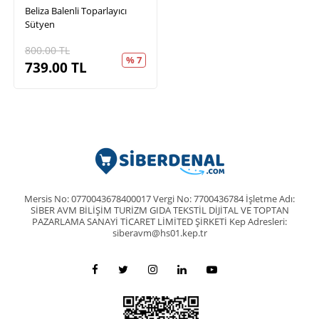
Beliza Balenli Toparlayıcı
Sütyen
800.00
TL
% 7
739.00
TL
Mersis No: 0770043678400017 Vergi No: 7700436784 İşletme Adı:
SİBER AVM BİLİŞİM TURİZM GIDA TEKSTİL DİJİTAL VE TOPTAN
PAZARLAMA SANAYİ TİCARET LİMİTED ŞİRKETİ Kep Adresleri:
siberavm@hs01.kep.tr