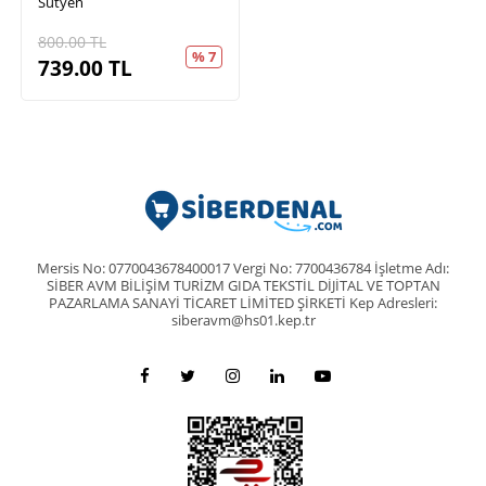
Sütyen
800.00
TL
% 7
739.00
TL
Mersis No: 0770043678400017 Vergi No: 7700436784 İşletme Adı:
SİBER AVM BİLİŞİM TURİZM GIDA TEKSTİL DİJİTAL VE TOPTAN
PAZARLAMA SANAYİ TİCARET LİMİTED ŞİRKETİ Kep Adresleri:
siberavm@hs01.kep.tr