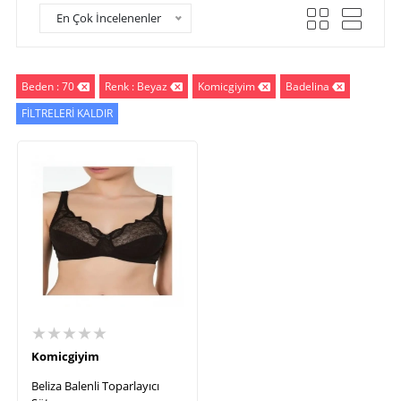
En Çok İncelenenler
Beden : 70
Renk : Beyaz
Komicgiyim
Badelina
FİLTRELERİ KALDIR
★★★★★
Komicgiyim
Beliza Balenli Toparlayıcı