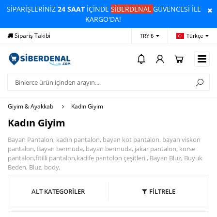
SİPARİŞLERİNİZ
24 SAAT
İÇİNDE
SİBERDENAL
GÜVENCESİ İLE
KARGO'DA!
Sipariş Takibi
Yardım
Öd
TRY ₺
Türkçe
Giyim & Ayakkabı
Kadın Giyim
Kadın Giyim
Bayan Pantalon, kadın pantalon, bayan kot pantalon, bayan viskon
pantalon, Bayan bermuda, bayan bermuda, jakar pantalon, korse
pantalon,fitilli pantalon,kadife pantolon çeşitleri , Bayan Bluz, Buyuk
Beden, Bluz, body,
ALT KATEGORİLER
FİLTRELE