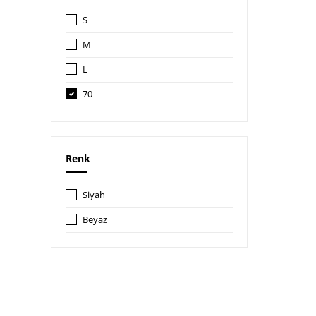
S
M
L
70
70B
Renk
Siyah
Beyaz