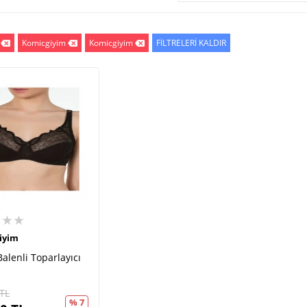
Komicgiyim
Komicgiyim
FİLTRELERİ KALDIR
★★★
iyim
Balenli Toparlayıcı
TL
% 7