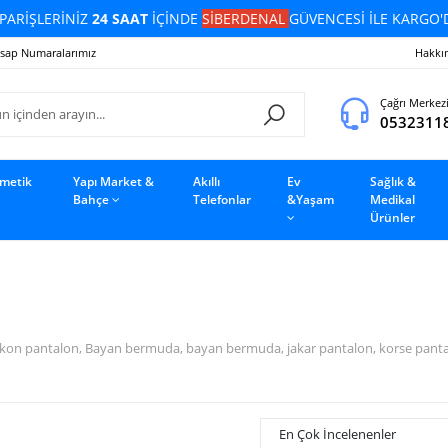
PARİŞLERİNİZ
24 SAAT
İÇİNDE
SİBERDENAL
GÜVENCESİ İLE KARGO'
sap Numaralarımız
Hakkı
Çağrı Merkez
0532311
zmetik
Yapı Market &
Akıllı
Ev
Sağlık &
Bahçe
Telefonlar
&Yaşam
Medikal
Ürünler
on pantalon, Bayan bermuda, bayan bermuda, jakar pantalon, korse pantalon,
En Çok İncelenenler