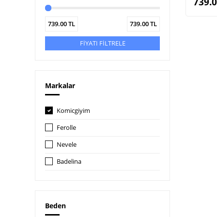
739.
739.00
TL
739.00
TL
FİYATI FİLTRELE
Markalar
Komicgiyim
Ferolle
Nevele
Badelina
Beden