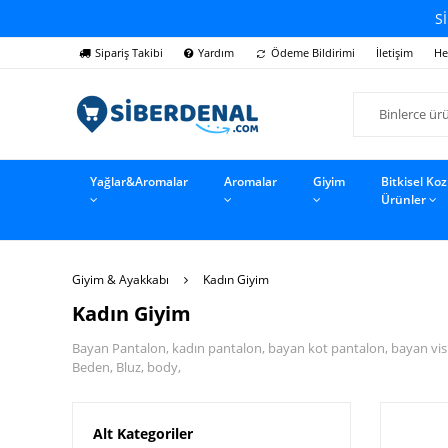
Sİ
Sipariş Takibi
Yardım
Ödeme Bildirimi
İletişim
He
Yağlar&Aromalar
Aromalar
Giyim
Bitkisel Ko
Ürünler
Giyim & Ayakkabı
Kadın Giyim
Kadın Giyim
Bayan Pantalon, kadın pantalon, bayan kot pantalon, bayan visk
Beden, Bluz, body,
Alt Kategoriler