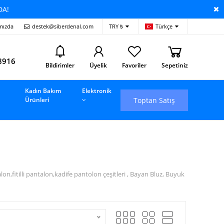
DA!
mızda
destek@siberdenal.com
TRY ₺
Türkçe
i
8916
Bildirimler
Üyelik
Favoriler
Sepetiniz
Kadın Bakım
Elektronik
Toptan Satış
Ürünleri
fitilli pantalon,kadife pantolon çeşitleri , Bayan Bluz, Buyuk