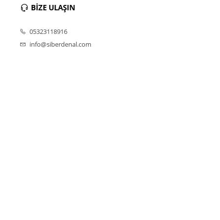
BİZE ULAŞIN
05323118916
info@siberdenal.com