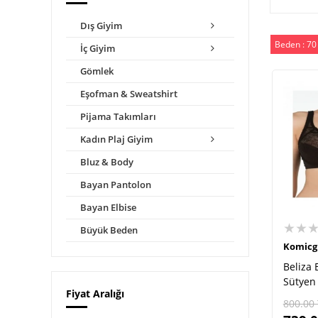
Dış Giyim
Beden : 70
İç Giyim
Gömlek
Eşofman & Sweatshirt
Pijama Takımları
Kadın Plaj Giyim
Bluz & Body
Bayan Pantolon
Bayan Elbise
★★
Büyük Beden
Komicg
Beliza 
Sütyen
Fiyat Aralığı
800.00