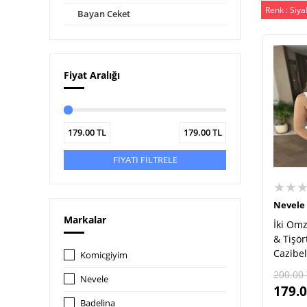
Renk : Siya
Bayan Ceket
Fiyat Aralığı
179.00
TL
179.00
TL
FİYATI FİLTRELE
★★
Nevele
Markalar
İki Om
& Tişör
Cazibeli
Komicgiyim
200.00
Nevele
179.
Badelina