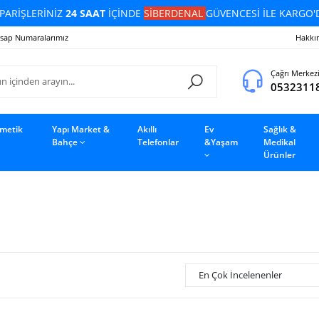
PARİŞLERİNİZ
24 SAAT
İÇİNDE
SİBERDENAL
GÜVENCESİ İLE KARGO'
sap Numaralarımız
Hakkı
Çağrı Merkez
0532311
zmetik
Yapı Market &
Akıllı
Ev
Sağlık &
Bahçe
Telefonlar
&Yaşam
Medikal
Ürünler
En Çok İncelenenler