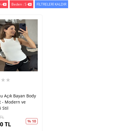
h
Beden : S
FİLTRELERİ KALDIR
★★★
zu Açık Bayan Body
t - Modern ve
 Stil
TL
% 10
00
TL