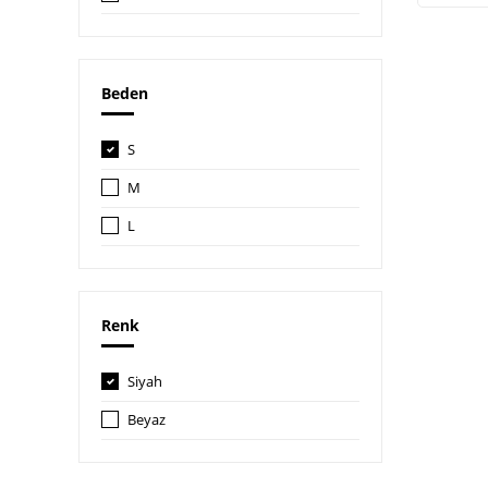
Beden
S
M
L
Renk
Siyah
Beyaz