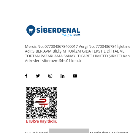
Mersis No: 0770043678400017 Vergi No: 7700436784 İşletme
Adı: SİBER AVM BİLİŞİM TURİZM GIDA TEKSTİL DİJİTAL VE
TOPTAN PAZARLAMA SANAYİ TİCARET LİMİTED ŞİRKETİ Kep
Adresleri: siberavm@hs01.kep.tr