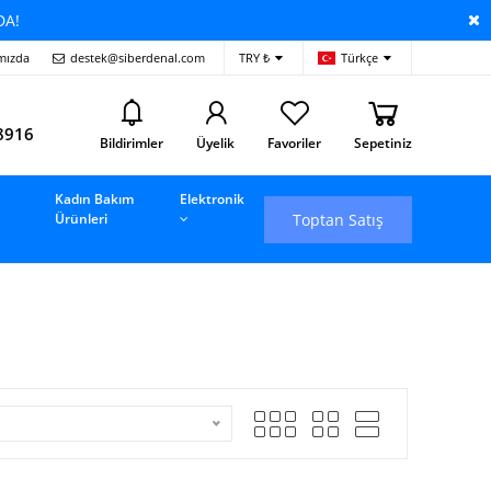
DA!
mızda
destek@siberdenal.com
TRY ₺
Türkçe
i
8916
Bildirimler
Üyelik
Favoriler
Sepetiniz
Kadın Bakım
Elektronik
Toptan Satış
Ürünleri