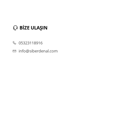
BİZE ULAŞIN
05323118916
info@siberdenal.com