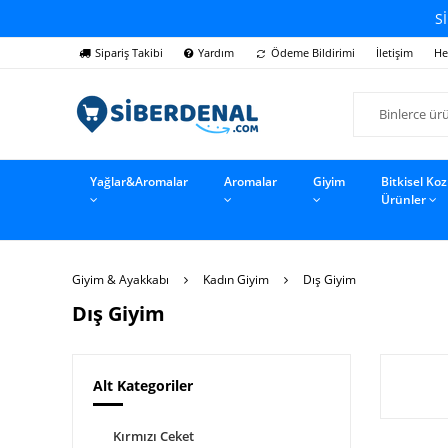
Sİ
Sipariş Takibi
Yardım
Ödeme Bildirimi
İletişim
He
Yağlar&Aromalar
Aromalar
Giyim
Bitkisel Ko
Ürünler
Giyim & Ayakkabı
Kadın Giyim
Dış Giyim
Dış Giyim
Alt Kategoriler
Kırmızı Ceket