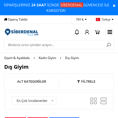
SİPARİŞLERİNİZ
24 SAAT
İÇİNDE
SİBERDENAL
GÜVENCESİ İLE
KARGO'DA!
Sipariş Takibi
Yardım
Öd
TRY ₺
Türkçe
Giyim & Ayakkabı
Kadın Giyim
Dış Giyim
Dış Giyim
ALT KATEGORİLER
FİLTRELE
En Çok İncelenenler