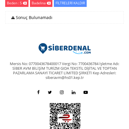
Beden : S
Badelina
FİLTRELERİ KALDIR
Sonuç Bulunamadı
Mersis No: 0770043678400017 Vergi No: 7700436784 İşletme Adı:
SİBER AVM BİLİŞİM TURİZM GIDA TEKSTİL DİJİTAL VE TOPTAN
PAZARLAMA SANAYİ TİCARET LİMİTED ŞİRKETİ Kep Adresleri:
siberavm@hs01.kep.tr