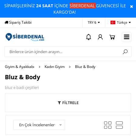
SİPARİŞLERİNİZ
24 SAAT
İÇİNDE
SİBERDENAL
GÜVENCESİ İLE
KARGO'DA!
Sipariş Takibi
Yardım
Öd
TRY ₺
Türkçe
Giyim & Ayakkabı
Kadın Giyim
Bluz & Body
Bluz & Body
bluz e badi çeşitleri
FİLTRELE
En Çok İncelenenler