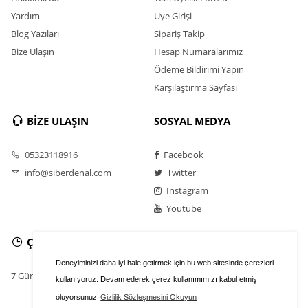
Yardım
Üye Girişi
Blog Yazıları
Sipariş Takip
Bize Ulaşın
Hesap Numaralarımız
Ödeme Bildirimi Yapın
Karşılaştırma Sayfası
BİZE ULAŞIN
SOSYAL MEDYA
05323118916
Facebook
info@siberdenal.com
Twitter
Instagram
Youtube
ÇALIŞMA SAATLERİ
Deneyiminizi daha iyi hale getirmek için bu web sitesinde çerezleri
7 Gün / 24 Saat
kullanıyoruz. Devam ederek çerez kullanımımızı kabul etmiş
oluyorsunuz
Gizlilik Sözleşmesini Okuyun