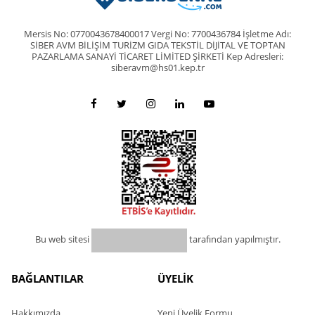
Mersis No: 0770043678400017 Vergi No: 7700436784 İşletme Adı:
SİBER AVM BİLİŞİM TURİZM GIDA TEKSTİL DİJİTAL VE TOPTAN
PAZARLAMA SANAYİ TİCARET LİMİTED ŞİRKETİ Kep Adresleri:
siberavm@hs01.kep.tr
Bu web sitesi
tarafından yapılmıştır.
BAĞLANTILAR
ÜYELİK
Hakkımızda
Yeni Üyelik Formu