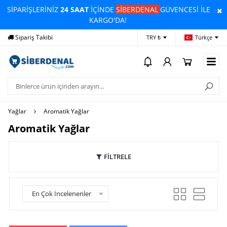
SİPARİŞLERİNİZ
24 SAAT
İÇİNDE
SİBERDENAL
GÜVENCESİ İLE
KARGO'DA!
ariş Takibi
Yardım
Ödeme Bil
TRY ₺
Türkçe
Yağlar
Aromatik Yağlar
Aromatik Yağlar
FİLTRELE
En Çok İncelenenler